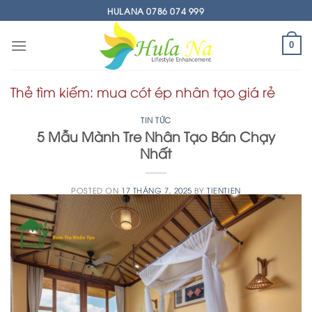
Skip
HULANA 0786 074 999
to
content
0
Thẻ tìm kiếm:
mua cót ép nhân tạo giá rẻ
TIN TỨC
5 Mẫu Mành Tre Nhân Tạo Bán Chạy
Nhất
POSTED ON
17 THÁNG 7, 2025
BY
TIENTIEN