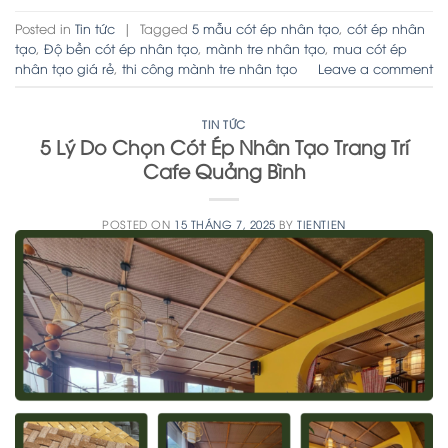
Posted in
Tin tức
|
Tagged
5 mẫu cót ép nhân tạo
,
cót ép nhân
tạo
,
Độ bền cót ép nhân tạo
,
mành tre nhân tạo
,
mua cót ép
nhân tạo giá rẻ
,
thi công mành tre nhân tạo
Leave a comment
TIN TỨC
5 Lý Do Chọn Cót Ép Nhân Tạo Trang Trí
Cafe Quảng Bình
POSTED ON
15 THÁNG 7, 2025
BY
TIENTIEN