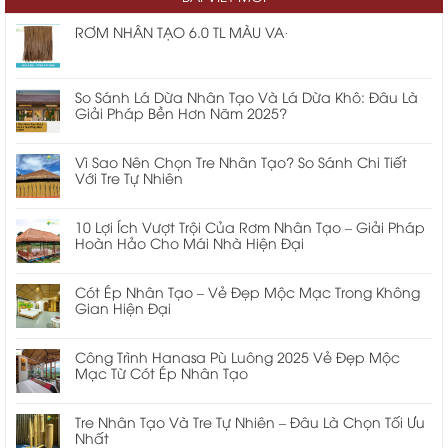
nhà mái lá
cửa cuốn chống cháy ei
RƠM NHÂN TẠO 6.0 TL MÀU VA·
So Sánh Lá Dừa Nhân Tạo Và Lá Dừa Khô: Đâu Là
Giải Pháp Bền Hơn Năm 2025?
Vì Sao Nên Chọn Tre Nhân Tạo? So Sánh Chi Tiết
Với Tre Tự Nhiên
10 Lợi Ích Vượt Trội Của Rơm Nhân Tạo – Giải Pháp
Hoàn Hảo Cho Mái Nhà Hiện Đại
Cót Ép Nhân Tạo – Vẻ Đẹp Mộc Mạc Trong Không
Gian Hiện Đại
Công Trình Hanasa Pù Luông 2025 Vẻ Đẹp Mộc
Mạc Từ Cót Ép Nhân Tạo
Tre Nhân Tạo Và Tre Tự Nhiên – Đâu Là Chọn Tối Ưu
Nhất