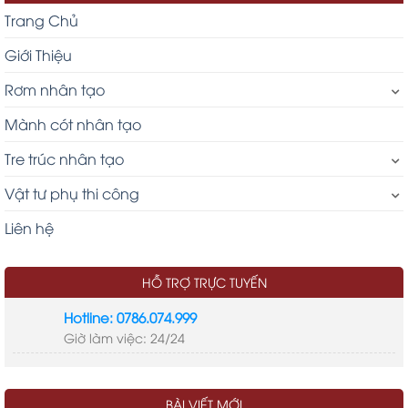
Trang Chủ
Giới Thiệu
Rơm nhân tạo
Mành cót nhân tạo
Tre trúc nhân tạo
Vật tư phụ thi công
Liên hệ
HỖ TRỢ TRỰC TUYẾN
Hotline: 0786.074.999
Giờ làm việc: 24/24
LIÊN KẾT
tre nhân tạo
thi công nhà mái lá
kinh phí xây dựng
BÀI VIẾT MỚI