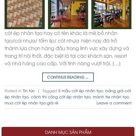
cót ép nhân tạo hay có tên khác là mê bồ nhân
tạo/cói nhựa/ tấm líp/ cót nhựa hiện nay đã trở
thành lựa chọn hàng đầu trong lĩnh vực xây dựng và
trang trí nội thất, đặc biệt là tại các khách sạn, resort
và nhà hàng cao cấp. Với tính năng vượt trội, […]
CONTINUE READING
→
Posted in
Tin tức
|
Tagged
5 mẫu cót ép nhân tạo
,
bảng giá cót
ép nhân tạo
,
cách thi công cót ép nhân tạo
,
mành tre nhân tạo
,
mua cót ép nhân tạo giá rẻ
Leave a comment
DANH MỤC SẢN PHẨM