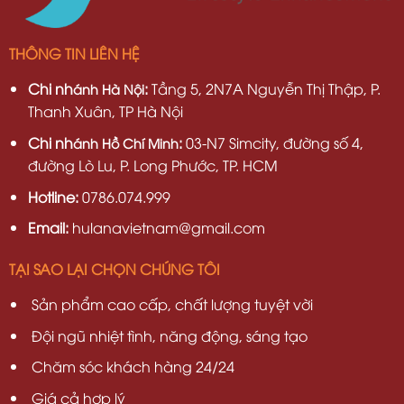
THÔNG TIN LIÊN HỆ
Chi nh
:
Tầng 5, 2N7A Nguyễn Thị Thập, P.
ánh Hà Nội
Thanh Xuân, TP Hà Nội
Chi nh
:
03-N7 Simcity, đường số 4,
ánh Hồ Chí Minh
đường Lò Lu, P. Long Phước, TP. HCM
Hotline:
0786.074.999
Email:
hulanavietnam@gmail.com
TẠI SAO LẠI CHỌN CHÚNG TÔI
Sản phẩm cao cấp, chất lượng tuyệt vời
Đội ngũ nhiệt tình, năng động, sáng tạo
Chăm sóc khách hàng 24/24
Giá cả hợp lý