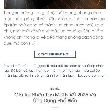
Trong xu hướng trang trí nội thất mang phong cách
mộc mác, gần gũi với thiên nhiên, mành tre nhân tạo
ốp trần nhà đang trở thành lựa chọn được nhiều gia
chủ, nhà thiết kế và nhà thầu ưa chuộng. Sản phẩm
không chỉ mang lại vẻ đẹp mang phong cách đồng
quê, mà còn […]
CONTINUE READING
→
Posted in
Tin tức
|
Tagged
5 mẫu cót ép nhân tạo
,
cót ép nhân
tạo
,
Độ bền cót ép nhân tạo
,
mành tre nhân tạo
,
mua cót ép
nhân tạo giá rẻ
,
thi công mành tre nhân tạo
Leave a comment
TIN TỨC
Giá Tre Nhân Tạo Mới Nhất 2025 Và
Ứng Dụng Phổ Biến