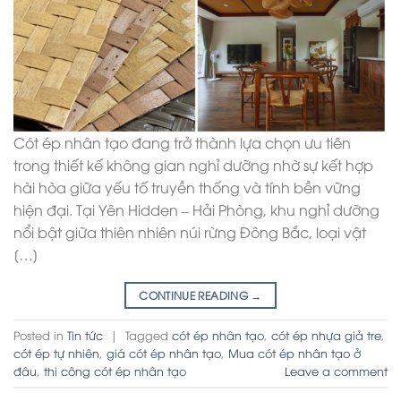
Cót ép nhân tạo đang trở thành lựa chọn ưu tiên
trong thiết kế không gian nghỉ dưỡng nhờ sự kết hợp
hài hòa giữa yếu tố truyền thống và tính bền vững
hiện đại. Tại Yên Hidden – Hải Phòng, khu nghỉ dưỡng
nổi bật giữa thiên nhiên núi rừng Đông Bắc, loại vật
[…]
CONTINUE READING
→
Posted in
Tin tức
|
Tagged
cót ép nhân tạo
,
cót ép nhựa giả tre
,
cót ép tự nhiên
,
giá cót ép nhân tạo
,
Mua cót ép nhân tạo ở
đâu
,
thi công cót ép nhân tạo
Leave a comment