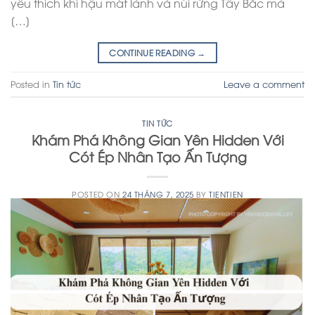
yêu thích khí hậu mát lành và núi rừng Tây Bắc mà
[…]
CONTINUE READING
→
Posted in
Tin tức
Leave a comment
TIN TỨC
Khám Phá Không Gian Yên Hidden Với
Cót Ép Nhân Tạo Ấn Tượng
POSTED ON
24 THÁNG 7, 2025
BY
TIENTIEN