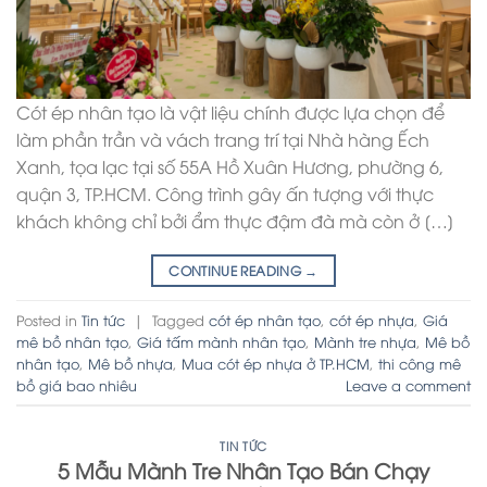
Cót ép nhân tạo là vật liệu chính được lựa chọn để
làm phần trần và vách trang trí tại Nhà hàng Ếch
Xanh, tọa lạc tại số 55A Hồ Xuân Hương, phường 6,
quận 3, TP.HCM. Công trình gây ấn tượng với thực
khách không chỉ bởi ẩm thực đậm đà mà còn ở […]
CONTINUE READING
→
Posted in
Tin tức
|
Tagged
cót ép nhân tạo
,
cót ép nhựa
,
Giá
mê bồ nhân tạo
,
Giá tấm mành nhân tạo
,
Mành tre nhựa
,
Mê bồ
nhân tạo
,
Mê bồ nhựa
,
Mua cót ép nhựa ở TP.HCM
,
thi công mê
bồ giá bao nhiêu
Leave a comment
TIN TỨC
5 Mẫu Mành Tre Nhân Tạo Bán Chạy