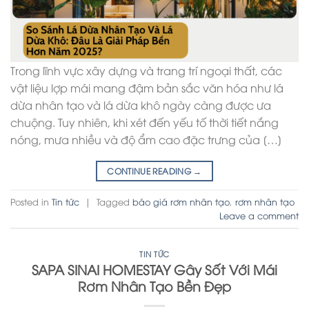
Trong lĩnh vực xây dựng và trang trí ngoại thất, các
vật liệu lợp mái mang đậm bản sắc văn hóa như lá
dừa nhân tạo và lá dừa khô ngày càng được ưa
chuộng. Tuy nhiên, khi xét đến yếu tố thời tiết nắng
nóng, mưa nhiều và độ ẩm cao đặc trưng của […]
CONTINUE READING
→
Posted in
Tin tức
|
Tagged
báo giá rơm nhân tạo
,
rơm nhân tạo
Leave a comment
TIN TỨC
SAPA SINAI HOMESTAY Gây Sốt Với Mái
Rơm Nhân Tạo Bền Đẹp