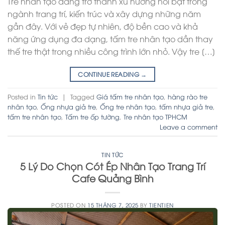
Tre nhân tạo đang trở thành xu hướng nổi bật trong
ngành trang trí, kiến trúc và xây dựng những năm
gần đây. Với vẻ đẹp tự nhiên, độ bền cao và khả
năng ứng dụng đa dạng, tấm tre nhân tạo dần thay
thế tre thật trong nhiều công trình lớn nhỏ. Vậy tre […]
CONTINUE READING
→
Posted in
Tin tức
|
Tagged
Giá tấm tre nhân tạo
,
hàng rào tre
nhân tạo
,
Ống nhựa giả tre
,
Ống tre nhân tạo
,
tấm nhựa giả tre
,
tấm tre nhân tạo
,
Tấm tre ốp tường
,
Tre nhân tạo TPHCM
Leave a comment
TIN TỨC
5 Lý Do Chọn Cót Ép Nhân Tạo Trang Trí
Cafe Quảng Bình
POSTED ON
15 THÁNG 7, 2025
BY
TIENTIEN