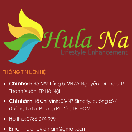
THÔNG TIN LIÊN HỆ
Chi nh
:
Tầng 5, 2N7A Nguyễn Thị Thập, P.
ánh Hà Nội
Thanh Xuân, TP Hà Nội
Chi nh
:
03-N7 Simcity, đường số 4,
ánh Hồ Chí Minh
đường Lò Lu, P. Long Phước, TP. HCM
Hotline:
0786.074.999
Email:
hulanavietnam@gmail.com