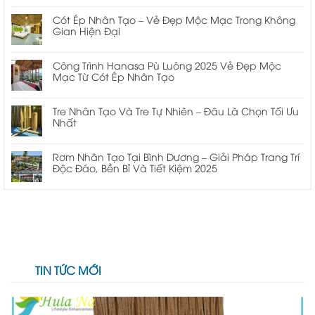
Cót Ép Nhân Tạo – Vẻ Đẹp Mộc Mạc Trong Không
Gian Hiện Đại
Công Trình Hanasa Pù Luông 2025 Vẻ Đẹp Mộc
Mạc Từ Cót Ép Nhân Tạo
Tre Nhân Tạo Và Tre Tự Nhiên – Đâu Là Chọn Tối Ưu
Nhất
Rơm Nhân Tạo Tại Bình Dương – Giải Pháp Trang Trí
Độc Đáo, Bền Bỉ Và Tiết Kiệm 2025
TIN TỨC MỚI