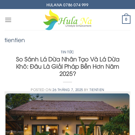
Skip
HULANA 0786 074 999
to
content
0
tientien
TIN TỨC
So Sánh Lá Dừa Nhân Tạo Và Lá Dừa
Khô: Đâu Là Giải Pháp Bền Hơn Năm
2025?
POSTED ON
26 THÁNG 7, 2025
BY
TIENTIEN