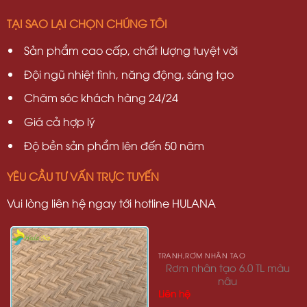
TẠI SAO LẠI CHỌN CHÚNG TÔI
Sản phẩm cao cấp, chất lượng tuyệt vời
Đội ngũ nhiệt tình, năng động, sáng tạo
Chăm sóc khách hàng 24/24
Giá cả hợp lý
Độ bền sản phẩm lên đến 50 năm
YÊU CẦU TƯ VẤN TRỰC TUYẾN
Vui lòng liên hệ ngay tới hotline HULANA
TRANH,RƠM NHÂN TẠO
Rơm nhân tạo 6.0 TL màu
nâu
Liên hệ