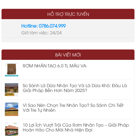
HỖ TRỢ TRỰC TUYẾN
Hotline: 0786.074.999
Giờ làm việc: 24/24
LIÊN KẾT
tre nhân tạo
thi công nhà mái lá
kinh phí xây dựng
BÀI VIẾT MỚI
nhà mái lá
cửa cuốn chống cháy ei
RƠM NHÂN TẠO 6.0 TL MÀU VA·
So Sánh Lá Dừa Nhân Tạo Và Lá Dừa Khô: Đâu Là
Giải Pháp Bền Hơn Năm 2025?
Vì Sao Nên Chọn Tre Nhân Tạo? So Sánh Chi Tiết
Với Tre Tự Nhiên
10 Lợi Ích Vượt Trội Của Rơm Nhân Tạo – Giải Pháp
Hoàn Hảo Cho Mái Nhà Hiện Đại