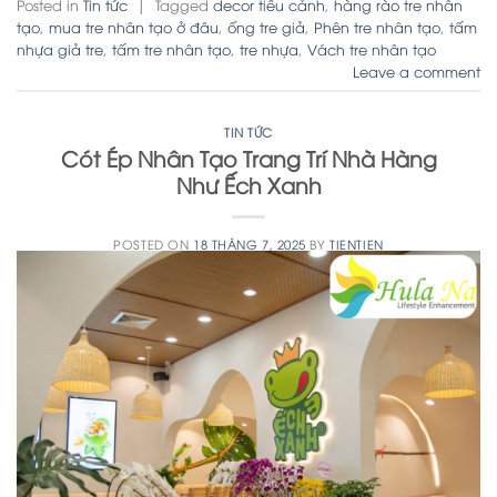
Posted in
Tin tức
|
Tagged
decor tiểu cảnh
,
hàng rào tre nhân
tạo
,
mua tre nhân tạo ở đâu
,
ống tre giả
,
Phên tre nhân tạo
,
tấm
nhựa giả tre
,
tấm tre nhân tạo
,
tre nhựa
,
Vách tre nhân tạo
Leave a comment
TIN TỨC
Cót Ép Nhân Tạo Trang Trí Nhà Hàng
Như Ếch Xanh
POSTED ON
18 THÁNG 7, 2025
BY
TIENTIEN