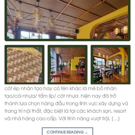
cót ép nhân tạo hay có tên khác là mê bồ nhân
tạo/cói nhựa/ tấm líp/ cót nhựa hiện nay đã trở
thành lựa chọn hàng đầu trong lĩnh vực xây dựng và
trang trí nội thất, đặc biệt là tại các khách sạn, resort
và nhà hàng cao cấp. Với tính năng vượt trội, […]
CONTINUE READING
→