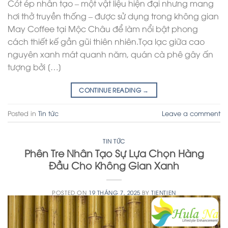
Cót ép nhân tạo – một vật liệu hiện đại nhưng mang
hơi thở truyền thống – được sử dụng trong không gian
May Coffee tại Mộc Châu để làm nổi bật phong
cách thiết kế gần gũi thiên nhiên.Tọa lạc giữa cao
nguyên xanh mát quanh năm, quán cà phê gây ấn
tượng bởi […]
CONTINUE READING
→
Posted in
Tin tức
Leave a comment
TIN TỨC
Phên Tre Nhân Tạo Sự Lựa Chọn Hàng
Đầu Cho Không Gian Xanh
POSTED ON
19 THÁNG 7, 2025
BY
TIENTIEN