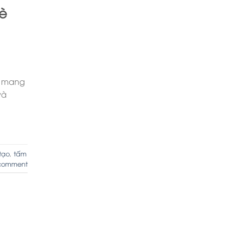
è
n mang
và
tạo
,
tấm
comment