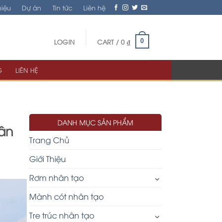
hiệu
Dự án
Tin tức
Liên hệ
LOGIN
CART /
0
₫
0
G
LIÊN HỆ
DANH MỤC SẢN PHẨM
hân
Trang Chủ
Giới Thiệu
Rơm nhân tạo
Mành cót nhân tạo
Tre trúc nhân tạo