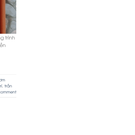
g trình
yền
rơm
rí
,
trần
comment