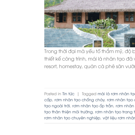
Trong thời đại mà yếu tố thẩm mỹ, độ b
thiết kế công trình, mái lá nhân tạo đ
resort, homestay, quán cà phê sân vườ
Posted in
Tin tức
|
Tagged
mái lá rơm nhân tạ
cấp
,
rơm nhân tạo chống cháy
,
rơm nhân tạo 
tạo ngoài trời
,
rơm nhân tạo ốp trần
,
rơm nhân
tạo thân thiện môi trường
,
rơm nhân tạo trang t
rơm nhân tạo chuyên nghiệp
,
vật liệu rơm nhâ