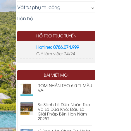
Vật tư phụ thi công
Liên hệ
HỖ TRỢ TRỰC TUYẾN
Hotline: 0786.074.999
Giờ làm việc: 24/24
LIÊN KẾT
tre nhân tạo
thi công nhà mái lá
BÀI VIẾT MỚI
kinh phí xây dựng nhà mái lá
cửa cuốn chống cháy ei
RƠM NHÂN TẠO 6.0 TL MÀU
VA·
So Sánh Lá Dừa Nhân Tạo
Và Lá Dừa Khô: Đâu Là
Giải Pháp Bền Hơn Năm
2025?
Vì Sao Nên Chọn Tre Nhân