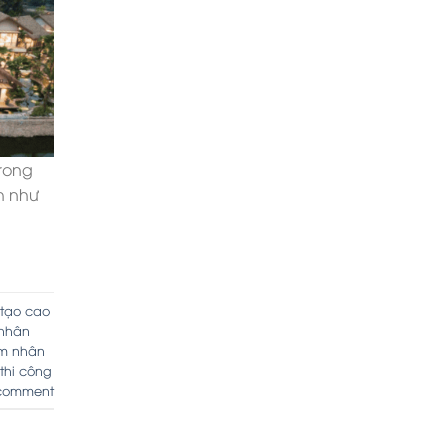
trong
h như
tạo cao
nhân
m nhân
thi công
comment