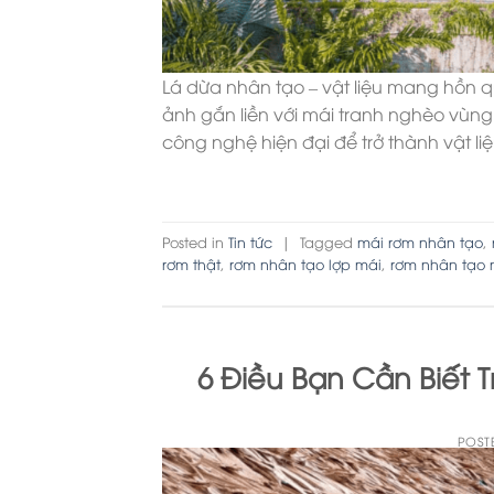
Lá dừa nhân tạo – vật liệu mang hồn q
ảnh gắn liền với mái tranh nghèo vùn
công nghệ hiện đại để trở thành vật li
Posted in
Tin tức
|
Tagged
mái rơm nhân tạo
,
rơm thật
,
rơm nhân tạo lợp mái
,
rơm nhân tạo n
6 Điều Bạn Cần Biết 
POST