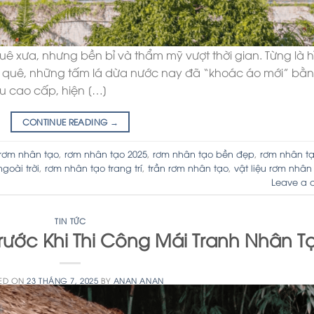
uê xưa, nhưng bền bỉ và thẩm mỹ vượt thời gian. Từng là h
g quê, những tấm lá dừa nước nay đã “khoác áo mới” bằ
ệu cao cấp, hiện […]
CONTINUE READING
→
rơm nhân tạo
,
rơm nhân tạo 2025
,
rơm nhân tạo bền đẹp
,
rơm nhân tạ
goài trời
,
rơm nhân tạo trang trí
,
trần rơm nhân tạo
,
vật liệu rơm nhân
Leave a 
TIN TỨC
Trước Khi Thi Công Mái Tranh Nhân T
ED ON
23 THÁNG 7, 2025
BY
ANAN ANAN