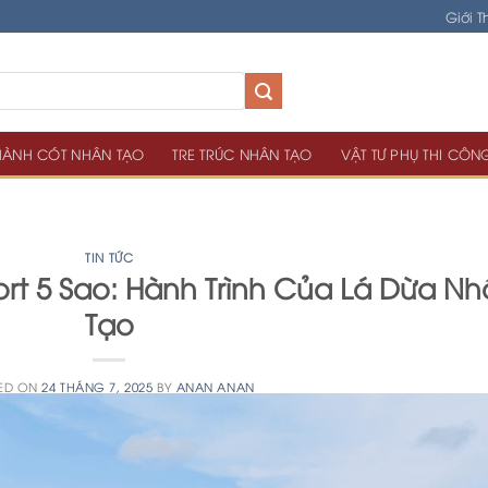
Giới T
ÀNH CÓT NHÂN TẠO
TRE TRÚC NHÂN TẠO
VẬT TƯ PHỤ THI CÔN
TIN TỨC
rt 5 Sao: Hành Trình Của Lá Dừa N
Tạo
ED ON
24 THÁNG 7, 2025
BY
ANAN ANAN