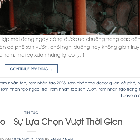
iệu lợp mái đang ngày càng được ưa chuộng trong các côn
quán cà phê sân vườn, chòi nghỉ dưỡng hay không gian tru
 rơm, mái cọ xưa nhưng lại có […]
CONTINUE READING
→
rơm nhân tạo
,
rơm nhân tạo 2025
,
rơm nhân tạo decor quán cà phê
,
,
rơm nhân tạo ngoài trời
,
rơm nhân tạo sân vườn
,
rơm nhân tạo trang t
Leave a 
TIN TỨC
o – Sự Lựa Chọn Vượt Thời Gian
ED ON
18 THÁNG 7, 2025
BY
ANAN ANAN