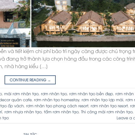
ền và tiết kiệm chi phí bảo trì ngày càng được chú trọng 
ã và đang trở thành lựa chọn hàng đầu trong các công trìn
n, nhà hàng kiểu […]
CONTINUE READING
→
o
,
mái rơm nhân tạo
,
rơm nhân tạo
,
rơm nhân tạo bền đẹp
,
rơm nhân 
decor quán cafe
,
rơm nhân tạo homestay
,
rơm nhân tạo lợp mái
,
rơm 
 tạo ốp vách
,
rơm nhân tạo phong cách resort
,
rơm nhân tạo resort
,
rơ
rí
,
rơm nhựa nhân tạo
,
tấm rơm nhân tạo
,
Thi công mái rơm nhân tạo
,
n tạo
Leave a 
TIN TỨC