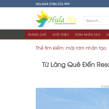
Skip
HULANA 0786 074 999
to
content
TRANG CHỦ
GIỚI THIỆU
RƠM NHÂN TẠO
M
Thẻ tìm kiếm:
mái rơm nhân tạo
Từ Làng Quê Đến Reso
POST