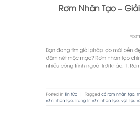
Rơm Nhân Tạo – Giả
POST
Bạn đang tìm giải pháp lợp mái bền đ
đậm nét mộc mạc? Rơm nhân tạo chính
nhiều công trình ngoài trời khác. 1. R
Posted in
Tin tức
|
Tagged
cỏ rơm nhân tạo
,
m
rơm nhân tạo
,
trang trí rơm nhân tạo
,
vật liệu 