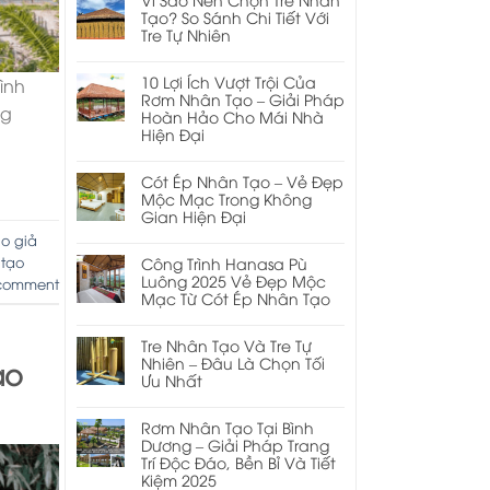
Tạo? So Sánh Chi Tiết Với
Tre Tự Nhiên
10 Lợi Ích Vượt Trội Của
ình
Rơm Nhân Tạo – Giải Pháp
ng
Hoàn Hảo Cho Mái Nhà
Hiện Đại
Cót Ép Nhân Tạo – Vẻ Đẹp
Mộc Mạc Trong Không
Gian Hiện Đại
o giả
 tạo
Công Trình Hanasa Pù
Luông 2025 Vẻ Đẹp Mộc
comment
Mạc Từ Cót Ép Nhân Tạo
Tre Nhân Tạo Và Tre Tự
Nhiên – Đâu Là Chọn Tối
ạo
Ưu Nhất
Rơm Nhân Tạo Tại Bình
Dương – Giải Pháp Trang
Trí Độc Đáo, Bền Bỉ Và Tiết
Kiệm 2025