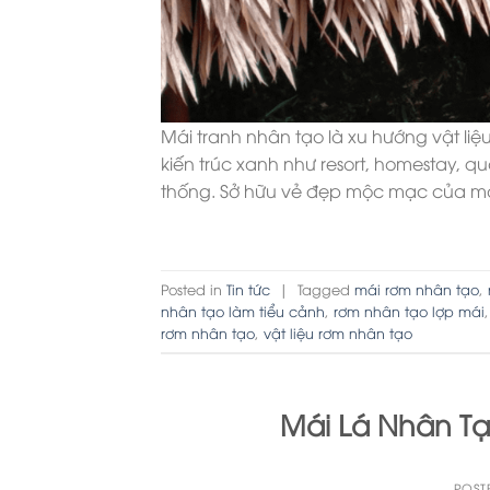
Mái tranh nhân tạo là xu hướng vật l
kiến trúc xanh như resort, homestay, 
thống. Sở hữu vẻ đẹp mộc mạc của mái
Posted in
Tin tức
|
Tagged
mái rơm nhân tạo
,
nhân tạo làm tiểu cảnh
,
rơm nhân tạo lợp mái
rơm nhân tạo
,
vật liệu rơm nhân tạo
Mái Lá Nhân Tạ
POST