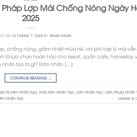
i Pháp Lợp Mái Chống Nóng Ngày H
2025
ED ON
15 THÁNG 7, 2025
BY
ANAN ANAN
ẹp, chống nóng, giảm nhiệt mùa hè, chi phí hợp lý mà vẫ
 là lựa chọn hoàn hảo cho resort, quán cafe, homestay 
ơm nhân tạo là gì? Rơm nhân […]
CONTINUE READING
→
ái lá rơm nhân tạo
,
mái rơm nhân tạo
,
rơm nhân tạo
,
rơm nhựa nhân 
rơm nhân tạo
Leave a 