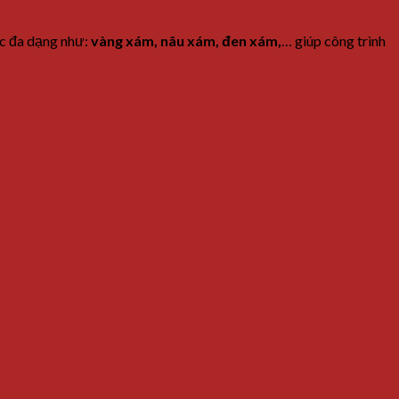
ắc
đa
dạng
như:
vàng xám
,
nâu
xá
m
, đen xám,
…
giúp
công
trình