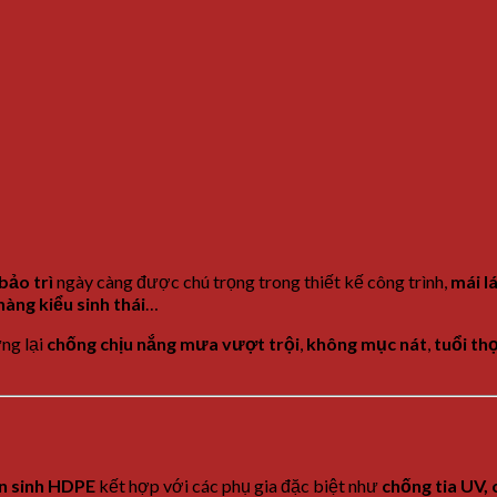
bảo
trì
ngày
càng
được
chú
trọng
trong
thiết
kế
công
trình,
mái
l
hàng
kiểu
sinh
thái
…
ưng
lại
chống
chịu
nắng
mưa
vượt
trội
,
không
mục
nát
,
tuổi
th
ên
sinh
HDPE
kết
hợp
với
các
phụ
gia
đặc
biệt
như
chống
tia
UV,