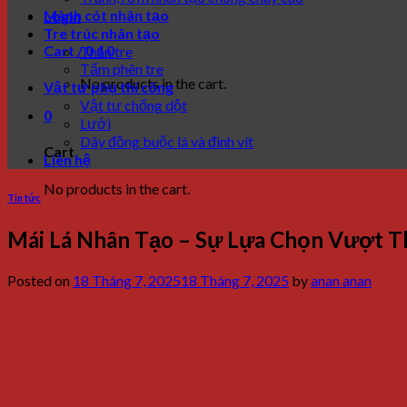
Mành cót nhân tạo
Login
Tre trúc nhân tạo
Cart /
0
₫
0
Thân tre
Tấm phên tre
No products in the cart.
Vật tư phụ thi công
Vật tư chống dột
0
Lưới
Dây đồng buộc lá và đinh vít
Cart
Liên hệ
No products in the cart.
Tin tức
Mái Lá Nhân Tạo – Sự Lựa Chọn Vượt T
Posted on
18 Tháng 7, 2025
18 Tháng 7, 2025
by
anan anan