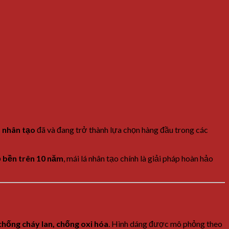
á
nhân
tạo
đã
và
đang
trở
thành
lựa
chọn
hàng
đầu
trong
các
ọ
bền
trên
10
năm
,
mái
lá
nhân
tạo
chính
là
giải
pháp
hoàn
hảo
chống
cháy
lan,
chống
oxi
hóa
.
Hình
dáng
được
mô
phỏng
theo