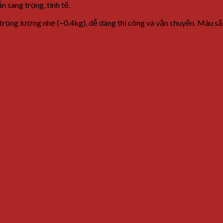
ẫn
sang
trọng,
tinh
tế.
trọng
lượng
nhẹ (~
0.4kg),
dễ
dàng
thi
công
và
vận
chuyển.
Màu
s