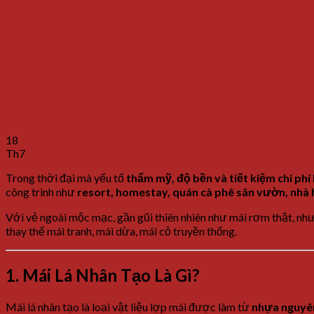
18
Th7
Trong
thời
đại
mà
yếu
tố
thẩm
mỹ,
độ
bền
và
tiết
kiệm
chi
phí
công
trình
như
resort,
homestay,
quán
cà
phê
sân
vườn,
nhà
Với
vẻ
ngoài
mộc
mạc,
gần
gũi
thiên
nhiên
như
mái
rơm
thật,
nh
thay
thế
mái
tranh,
mái
dừa,
mái
cỏ
truyền
thống.
1. Mái Lá Nhân Tạo
Là
Gì?
Mái lá nhân tạo
là
loại
vật
liệu
lợp
mái
được
làm
từ
nhựa
nguy