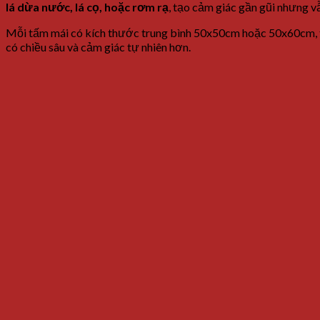
lá
dừa
nước,
lá
cọ,
hoặc
rơm
rạ
,
tạo
cảm
giác
gần
gũi
nhưng
v
Mỗi
tấm
mái
có
kích
thước
trung
bình
50x50cm
hoặc
50x60cm,
có
chiều
sâu
và
cảm
giác
tự
nhiên
hơn.