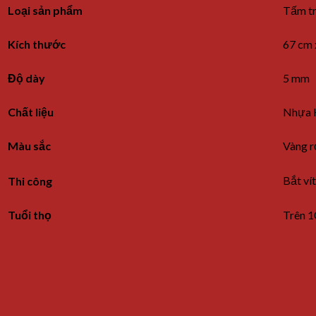
Loại sản phẩm
Tấm tr
Kích thước
67 cm 
Độ dày
5 mm
Chất liệu
Nhựa 
Màu sắc
Vàng 
Bắt vít
Thi công
Tuổi thọ
Trên 1