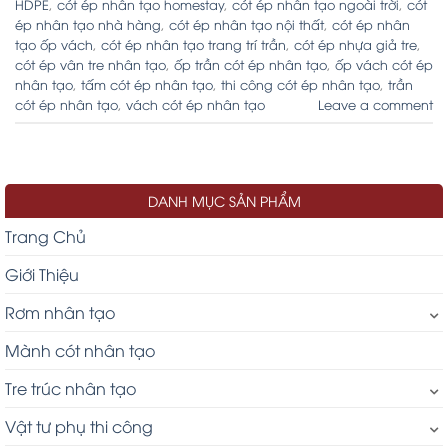
HDPE
,
cót ép nhân tạo homestay
,
cót ép nhân tạo ngoài trời
,
cót
ép nhân tạo nhà hàng
,
cót ép nhân tạo nội thất
,
cót ép nhân
tạo ốp vách
,
cót ép nhân tạo trang trí trần
,
cót ép nhựa giả tre
,
cót ép vân tre nhân tạo
,
ốp trần cót ép nhân tạo
,
ốp vách cót ép
nhân tạo
,
tấm cót ép nhân tạo
,
thi công cót ép nhân tạo
,
trần
cót ép nhân tạo
,
vách cót ép nhân tạo
Leave a comment
DANH MỤC SẢN PHẨM
Trang Chủ
Giới Thiệu
Rơm nhân tạo
Mành cót nhân tạo
Tre trúc nhân tạo
Vật tư phụ thi công