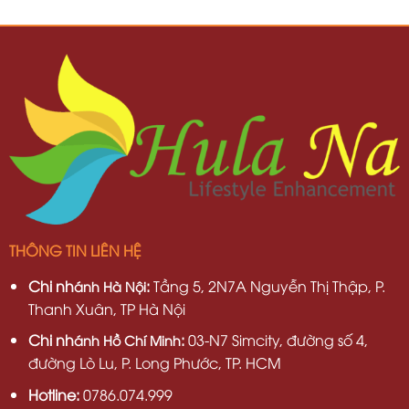
THÔNG TIN LIÊN HỆ
Chi nh
:
Tầng 5, 2N7A Nguyễn Thị Thập, P.
ánh Hà Nội
Thanh Xuân, TP Hà Nội
Chi nh
:
03-N7 Simcity, đường số 4,
ánh Hồ Chí Minh
đường Lò Lu, P. Long Phước, TP. HCM
Hotline:
0786.074.999