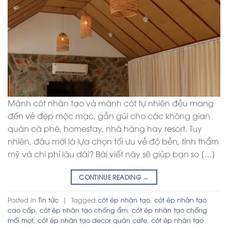
Mành cót nhân tạo và mành cót tự nhiên đều mang
đến vẻ đẹp mộc mạc, gần gũi cho các không gian
quán cà phê, homestay, nhà hàng hay resort. Tuy
nhiên, đâu mới là lựa chọn tối ưu về độ bền, tính thẩm
mỹ và chi phí lâu dài? Bài viết này sẽ giúp bạn so […]
CONTINUE READING
→
Posted in
Tin tức
|
Tagged
cót ép nhân tạo
,
cót ép nhân tạo
cao cấp
,
cót ép nhân tạo chống ẩm
,
cót ép nhân tạo chống
mối mọt
,
cót ép nhân tạo decor quán cafe
,
cót ép nhân tạo