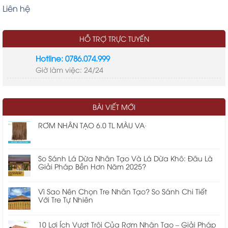
Liên hệ
HỖ TRỢ TRỰC TUYẾN
Hotline: 0786.074.999
Giờ làm việc: 24/24
LIÊN KẾT
tre nhân tạo
thi công nhà mái lá
kinh phí xây dựng
BÀI VIẾT MỚI
nhà mái lá
cửa cuốn chống cháy ei
RƠM NHÂN TẠO 6.0 TL MÀU VA·
So Sánh Lá Dừa Nhân Tạo Và Lá Dừa Khô: Đâu Là
Giải Pháp Bền Hơn Năm 2025?
Vì Sao Nên Chọn Tre Nhân Tạo? So Sánh Chi Tiết
Với Tre Tự Nhiên
10 Lợi Ích Vượt Trội Của Rơm Nhân Tạo – Giải Pháp