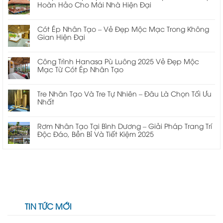
Hoàn Hảo Cho Mái Nhà Hiện Đại
Cót Ép Nhân Tạo – Vẻ Đẹp Mộc Mạc Trong Không
Gian Hiện Đại
Công Trình Hanasa Pù Luông 2025 Vẻ Đẹp Mộc
Mạc Từ Cót Ép Nhân Tạo
Tre Nhân Tạo Và Tre Tự Nhiên – Đâu Là Chọn Tối Ưu
Nhất
Rơm Nhân Tạo Tại Bình Dương – Giải Pháp Trang Trí
Độc Đáo, Bền Bỉ Và Tiết Kiệm 2025
TIN TỨC MỚI