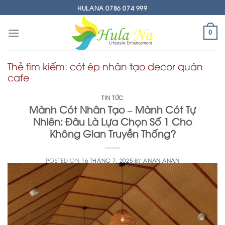
Skip
HULANA 0786 074 999
to
content
0
Thẻ tìm kiếm:
cót ép nhân tạo decor quán
cafe
TIN TỨC
Mành Cót Nhân Tạo – Mành Cót Tự
Nhiên: Đâu Là Lựa Chọn Số 1 Cho
Không Gian Truyền Thống?
POSTED ON
16 THÁNG 7, 2025
BY
ANAN ANAN