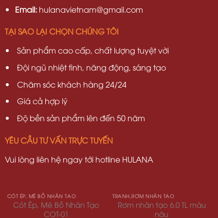
Email:
hulanavietnam@gmail.com
TẠI SAO LẠI CHỌN CHÚNG TÔI
Sản phẩm cao cấp, chất lượng tuyệt vời
Đội ngũ nhiệt tình, năng động, sáng tạo
Chăm sóc khách hàng 24/24
Giá cả hợp lý
Độ bền sản phẩm lên đến 50 năm
YÊU CẦU TƯ VẤN TRỰC TUYẾN
Vui lòng liên hệ ngay tới hotline HULANA
CÓT ÉP, MÊ BỒ NHÂN TẠO
TRANH,RƠM NHÂN TẠO
Cót Ép, Mê Bồ Nhân Tạo
Rơm nhân tạo 6.0 TL màu
COT-01
nâu