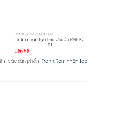
TRANH,RƠM NHÂN TẠO
Rơm nhân tạo tiêu chuẩn RNT-TC
01
Liên hệ
hêm các sản phẩm
Tranh,Rơm nhân tạo