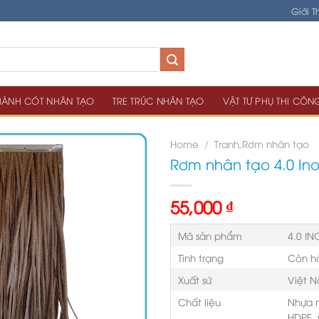
Giới T
ÀNH CÓT NHÂN TẠO
TRE TRÚC NHÂN TẠO
VẬT TƯ PHỤ THI CÔN
Home
/
Tranh,Rơm nhân tạo
Rơm nhân tạo 4.0 In
55,000
₫
Mã sản phẩm
4.0 IN
Tình trạng
Còn h
Xuất sứ
Việt 
Chất liệu
Nhựa n
HDPE, 