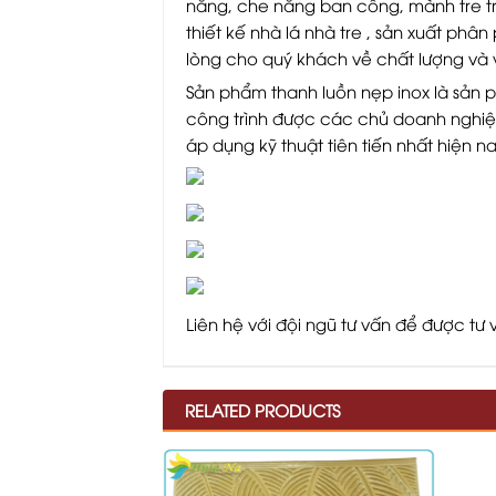
nắng, che nắng ban công, mành tre t
thiết kế nhà lá nhà tre , sản xuất ph
lòng cho quý khách về chất lượng và 
Sản phẩm thanh luồn nẹp inox là sản 
công trình được các chủ doanh nghiệp
áp dụng kỹ thuật tiên tiến nhất hiện 
Liên hệ với đội ngũ tư vấn để được tư vấ
RELATED PRODUCTS