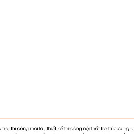
 tre,
thi công mái lá
, thiết kế thi công nội thất tre trúc,cun