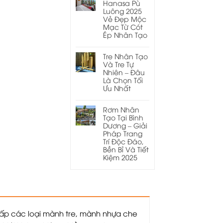
Hanasa Pù
Luông 2025
Vẻ Đẹp Mộc
Mạc Từ Cót
Ép Nhân Tạo
Tre Nhân Tạo
Và Tre Tự
Nhiên – Đâu
Là Chọn Tối
Ưu Nhất
Rơm Nhân
Tạo Tại Bình
Dương – Giải
Pháp Trang
Trí Độc Đáo,
Bền Bỉ Và Tiết
Kiệm 2025
g cấp các loại mành tre, mành nhựa che