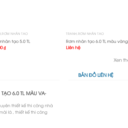
H,RƠM NHÂN TẠO
TRANH,RƠM NHÂN TẠO
nhân tạo 5.0 TL
Rơm nhân tạo 6.0 TL màu vàng
00
₫
Liên hệ
Xen t
BẢN ĐỒ LIÊN HỆ
TẠO 6.0 TL MÀU VA·
uyên thiết kế thi công nhà
mái lá , thiết kế thi công