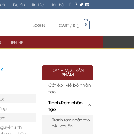
hiệu
Dự án
Tin tức
Liên hệ
LOGIN
CART /
0
₫
0
G
LIÊN HỆ
ox
DANH MỤC SẢN
PHẨM
Cót ép, Mê bồ nhân
tạo
OX
Tranh,Rơm nhân
àng
tạo
Nam
Tranh rơm nhân tạo
tiêu chuẩn
guyên sinh
phụ gia chống