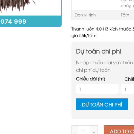
cháy, 
Đơn vị tính
Tấm
Thanh luồn 4.0 H3 kích thước
giá 55k/tấm
Dự toán chi phí
Nhập chiều dài và chiều
chi phí dự toán
Chiều dài (m)
Chiề
DỰ TOÁN CHI PHÍ
Quantity
ADD TO 