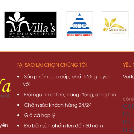
TẠI SAO LẠI CHỌN CHÚNG TÔI
YÊU 
Sản phẩm cao cấp, chất lượng tuyệt
Vui 
vời
Đội ngũ nhiệt tình, năng động, sáng tạo
Chăm sóc khách hàng 24/24
Cót
Ép,
Giá cả hợp lý
Bồ
yễn
Độ bền sản phẩm lên đến 50 năm
Nh