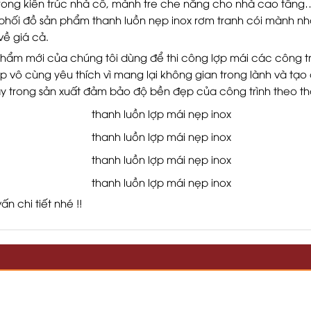
rong kiến trúc nhà cổ, mành tre che nắng cho nhà cao tầng
ân phối đồ sản phẩm thanh luồn nẹp inox rơm tranh cói mành n
về giá cả.
phẩm mới của chúng tôi dùng để thi công lợp mái các công tr
 vô cùng yêu thích vì mang lại không gian trong lành và tạ
nay trong sản xuất đảm bảo độ bền đẹp của công trình theo thờ
n chi tiết nhé !!