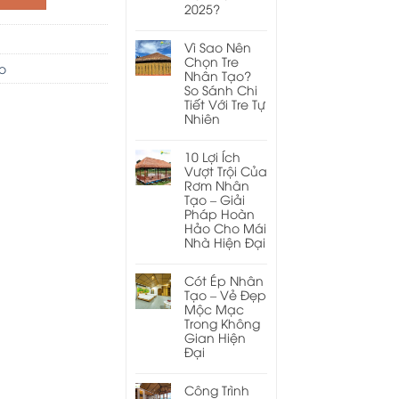
2025?
Vì Sao Nên
Chọn Tre
o
Nhân Tạo?
So Sánh Chi
Tiết Với Tre Tự
Nhiên
10 Lợi Ích
Vượt Trội Của
Rơm Nhân
Tạo – Giải
Pháp Hoàn
Hảo Cho Mái
Nhà Hiện Đại
Cót Ép Nhân
Tạo – Vẻ Đẹp
Mộc Mạc
Trong Không
Gian Hiện
Đại
Công Trình