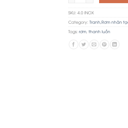
SKU:
4.0 INOX
Category:
Tranh,Rơm nhân tạ
Tags:
rơm
,
thanh luồn