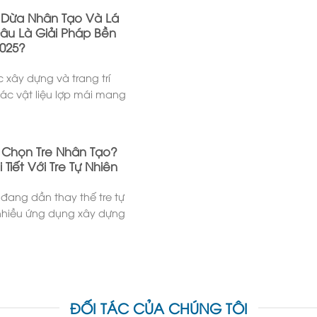
 Dừa Nhân Tạo Và Lá
âu Là Giải Pháp Bền
025?
c xây dựng và trang trí
các vật liệu lợp mái mang
 Chọn Tre Nhân Tạo?
 Tiết Với Tre Tự Nhiên
 đang dần thay thế tre tự
 nhiều ứng dụng xây dựng
ĐỐI TÁC CỦA CHÚNG TÔI