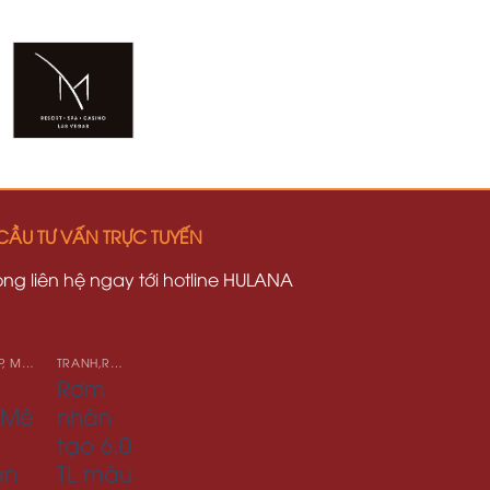
CẦU TƯ VẤN TRỰC TUYẾN
lòng liên hệ ngay tới hotline HULANA
CÓT ÉP, MÊ BỒ NHÂN TẠO
TRANH,RƠM NHÂN TẠO
Rơm
 Mê
nhân
tạo 6.0
ân
TL màu