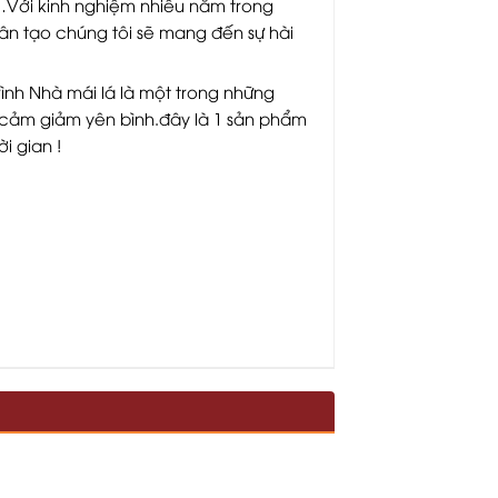
…Với kinh nghiệm nhiều năm trong
hân tạo chúng tôi sẽ mang đến sự hài
ình Nhà mái lá là một trong những
o cảm giảm yên bình.đây là 1 sản phẩm
i gian !