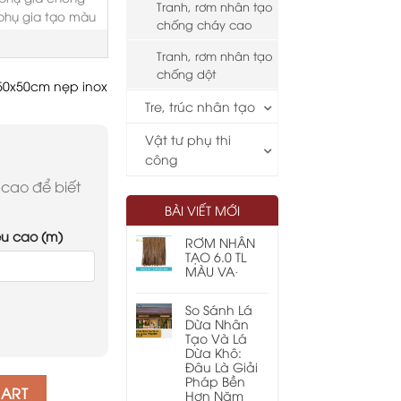
Tranh, rơm nhân tạo
phụ gia tạo màu
chống cháy cao
Tranh, rơm nhân tạo
chống dột
 50x50cm nẹp inox
Tre, trúc nhân tạo
Vật tư phụ thi
công
 cao để biết
BÀI VIẾT MỚI
u cao (m)
RƠM NHÂN
TẠO 6.0 TL
MÀU VA·
So Sánh Lá
Dừa Nhân
Tạo Và Lá
Dừa Khô:
Đâu Là Giải
Pháp Bền
CART
Hơn Năm