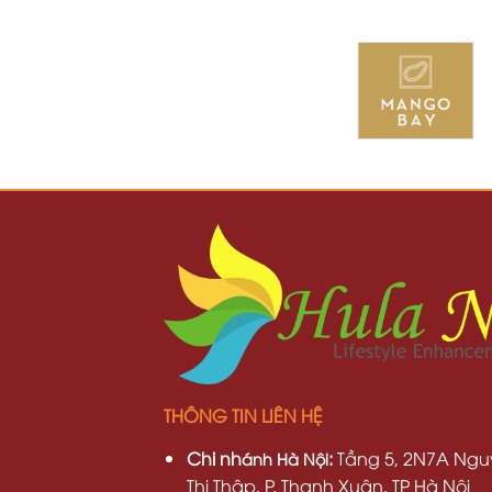
THÔNG TIN LIÊN HỆ
Chi nh
:
Tầng 5, 2N7A Ngu
ánh Hà Nội
Thị Thập, P. Thanh Xuân, TP Hà Nội