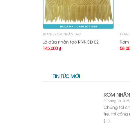
ẠO
TRANH,RƠM NHÂN TẠO
TRAN
0 TL màu nâu
Lá dừa nhân tạo RNT-CD 02
Rơm 
145,000
₫
58,0
TIN TỨC MỚI
RƠM NHÂN 
3 Tháng 10, 2025
Chúng tôi ch
tre, thi công 
[...]