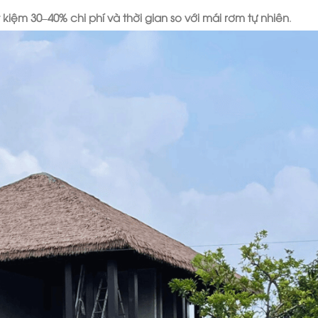
t kiệm 30–40% chi phí và thời gian so với mái rơm tự nhiên
.