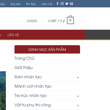
hiệu
Dự án
Tin tức
Liên hệ
LOGIN
CART /
0
₫
0
G
LIÊN HỆ
DANH MỤC SẢN PHẨM
Trang Chủ
Giới Thiệu
Rơm nhân tạo
Mành cót nhân tạo
Tre trúc nhân tạo
Vật tư phụ thi công