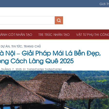
Giới T
ÀNH CÓT NHÂN TẠO
TRE TRÚC NHÂN TẠO
VẬT TƯ PHỤ THI CÔN
DỰ ÁN
,
TIN TỨC
,
TRANG CHỦ
à Nội – Giải Pháp Mái Lá Bền Đẹp,
ng Cách Làng Quê 2025
3 THÁNG 7, 2025
BY
THINHTHINH THINHTHINH