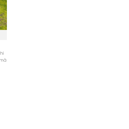
hi
 mà