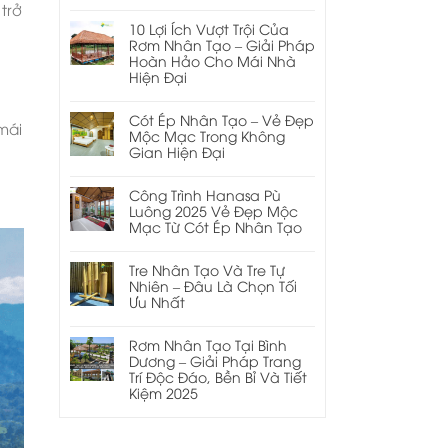
trở
10 Lợi Ích Vượt Trội Của
Rơm Nhân Tạo – Giải Pháp
Hoàn Hảo Cho Mái Nhà
Hiện Đại
Cót Ép Nhân Tạo – Vẻ Đẹp
mái
Mộc Mạc Trong Không
Gian Hiện Đại
Công Trình Hanasa Pù
Luông 2025 Vẻ Đẹp Mộc
Mạc Từ Cót Ép Nhân Tạo
Tre Nhân Tạo Và Tre Tự
Nhiên – Đâu Là Chọn Tối
Ưu Nhất
Rơm Nhân Tạo Tại Bình
Dương – Giải Pháp Trang
Trí Độc Đáo, Bền Bỉ Và Tiết
Kiệm 2025