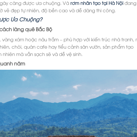
ngày càng được ưa chuộng. Và
rơm nhân tạo tại Hà Nội
đang 
ờ vẻ đẹp tự nhiên, độ bền cao và dễ dàng thi công.
 Được Ưa Chuộng?
cách làng quê Bắc Bộ
vàng xám hoặc nâu trầm – phù hợp với kiến trúc nhà tranh, 
i hiên, chòi, quán cafe hay tiểu cảnh sân vườn, sản phẩm tạo
ên nhiên mà vẫn sạch sẽ và dễ vệ sinh.
 quanh năm