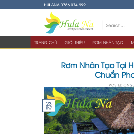
Skip
HULANA 0786 074 999
to
content
TRANG CHỦ
GIỚI THIỆU
RƠM NHÂN TẠO
M
Rơm Nhân Tạo Tại H
Chuẩn Pho
POSTED ON
2
23
Th7