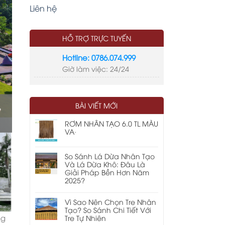
Liên hệ
HỖ TRỢ TRỰC TUYẾN
Hotline: 0786.074.999
Giờ làm việc: 24/24
LIÊN KẾT
tre nhân tạo
thi công nhà mái lá
BÀI VIẾT MỚI
kinh phí xây dựng nhà mái lá
cửa cuốn chống cháy ei
RƠM NHÂN TẠO 6.0 TL MÀU
VA·
So Sánh Lá Dừa Nhân Tạo
Và Lá Dừa Khô: Đâu Là
Giải Pháp Bền Hơn Năm
2025?
Vì Sao Nên Chọn Tre Nhân
Tạo? So Sánh Chi Tiết Với
ng
Tre Tự Nhiên