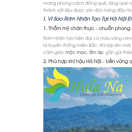
mang phong cách đồng quê, làng quê 
thành vật liệu được săn đón hàng đầu nh
I. Vì Sao Rơm Nhân Tạo Tại Hà Nội
1. Thẩm mỹ chân thực – chuẩn phong 
Rơm nhân tạo hiện đại có màu vàng rơm, 
lá truyền thống miền Bắc. Khi lợp lên má
cảm giác
mộc mạc, ấm áp
, gần gũi thi
2. Phù hợp khí hậu Hà Nội – bền vững