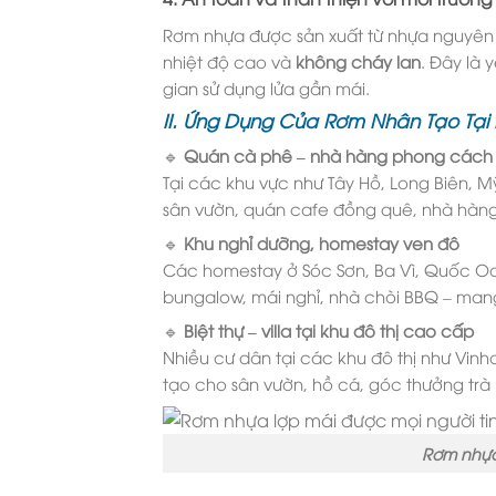
Rơm nhựa được sản xuất từ nhựa nguyên s
nhiệt độ cao và
không cháy lan
. Đây là 
gian sử dụng lửa gần mái.
II. Ứng Dụng Của Rơm Nhân Tạo Tại
🔹
Quán cà phê – nhà hàng phong cách 
Tại các khu vực như Tây Hồ, Long Biên,
sân vườn, quán cafe đồng quê, nhà hàng
🔹
Khu nghỉ dưỡng, homestay ven đô
Các homestay ở Sóc Sơn, Ba Vì, Quốc Oa
bungalow, mái nghỉ, nhà chòi BBQ – mang 
🔹
Biệt thự – villa tại khu đô thị cao cấp
Nhiều cư dân tại các khu đô thị như Vinh
tạo cho sân vườn, hồ cá, góc thưởng trà 
Rơm nhựa