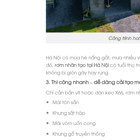
Công trình ho
Hà Nội có mùa hè nắng gắt, mưa nhiều v
đó,
rơm nhân tạo tại Hà Nội
có tuổi thọ t
không bị giòn gãy hay rụng.
3. Thi công nhanh – dễ dàng cải tạo m
Chỉ cần bắn vít hoặc dán keo X66, rơm nh
Mái tôn sẵn
Khung sắt hộp
Mái vòm uốn cong
Khung gỗ truyền thống