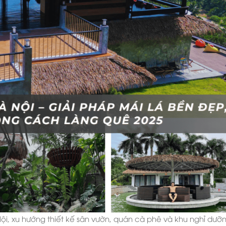
Nội, xu hướng thiết kế sân vườn, quán cà phê và khu nghỉ dưỡ