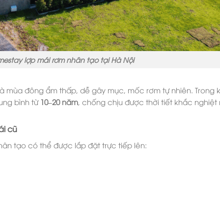
mestay lợp mái rơm nhân tạo tại Hà Nội
à mùa đông ẩm thấp, dễ gây mục, mốc rơm tự nhiên. Trong k
rung bình từ
10–20 năm
, chống chịu được thời tiết khắc nghiệt
ái cũ
ân tạo có thể được lắp đặt trực tiếp lên: