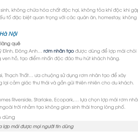
inh, không chứa hóa chất độc hại, không tỏa khí độc khi gặ
yếu tố đặc biệt quan trọng với các quán ăn, homestay, không
 Hà Nội
làng quê
 Mỹ Đình, Đông Anh…
rơm nhân tạo
được dùng để lợp mái chòi
 ven hồ, tạo điểm nhấn độc đáo thu hút khách hàng.
i, Thạch Thất… ưa chuộng sử dụng rơm nhân tạo để xây
lại cảm giác thư thái và gần gũi thiên nhiên cho du khách.
omes Riverside, Starlake, Ecopark,… lựa chọn lợp mái rơm nh
ngoài trời nhằm tạo không gian sinh thái trong lòng phố.
 lợp mái được mọi người tin dùng