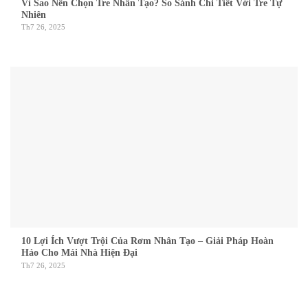
Vì Sao Nên Chọn Tre Nhân Tạo? So Sánh Chi Tiết Với Tre Tự
Nhiên
Th7 26, 2025
10 Lợi Ích Vượt Trội Của Rơm Nhân Tạo – Giải Pháp Hoàn
Hảo Cho Mái Nhà Hiện Đại
Th7 26, 2025