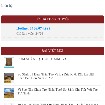
Liên hệ
HỖ TRỢ TRỰC TUYẾN
Hotline: 0786.074.999
Giờ làm việc: 24/24
LIÊN KẾT
tre nhân tạo
thi công nhà mái lá
kinh phí xây dựng nhà mái lá
cửa
BÀI VIẾT MỚI
cuốn chống cháy ei
RƠM NHÂN TẠO 6.0 TL MÀU VA·
So Sánh Lá Dừa Nhân Tạo Và Lá Dừa Khô: Đâu Là Giải
Pháp Bền Hơn Năm 2025?
Vì Sao Nên Chọn Tre Nhân Tạo? So Sánh Chi Tiết Với Tre
Tự Nhiên
10 Lợi Ích Vượt Trội Của Rơm Nhân Tạo – Giải Pháp Hoàn