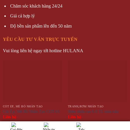
Chăm sóc khách hàng 24/24
Giá cả hợp lý
Độ bền sản phẩm lên đến 50 năm
YÊU CẦU TƯ VẤN TRỰC TUYẾN
Vui lòng liên hệ ngay tới hotline HULANA
CÓT ÉP, MÊ BỒ NHÂN TẠO
TRANH,RƠM NHÂN TẠO
Cót Ép, Mê Bồ Nhân Tạo COT-01
Rơm nhân tạo 6.0 TL màu nâu
Liên hệ
Liên hệ
Gọi điện
Nhắn tin
Zalo