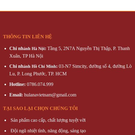
THÔNG TIN LIÊN HỆ
Chi nh
:
Tầng 5, 2N7A Nguyễn Thị Thập, P. Thanh
ánh Hà Nội
Xuân, TP Hà Nội
Chi nh
:
03-N7 Simcity, đường số 4, đường Lò
ánh Hồ Chí Minh
Lu, P. Long Phước, TP. HCM
Hotline:
0786.074.999
Email:
hulanavietnam@gmail.com
TẠI SAO LẠI CHỌN CHÚNG TÔI
Sản phẩm cao cấp, chất lượng tuyệt vời
Đội ngũ nhiệt tình, năng động, sáng tạo