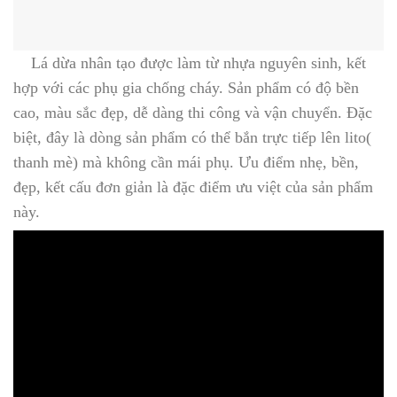
Lá dừa nhân tạo được làm từ nhựa nguyên sinh, kết
hợp với các phụ gia chống cháy. Sản phẩm có độ bền
cao, màu sắc đẹp, dễ dàng thi công và vận chuyển. Đặc
biệt, đây là dòng sản phẩm có thể bắn trực tiếp lên lito(
thanh mè) mà không cần mái phụ. Ưu điểm nhẹ, bền,
đẹp, kết cấu đơn giản là đặc điểm ưu việt của sản phẩm
này.