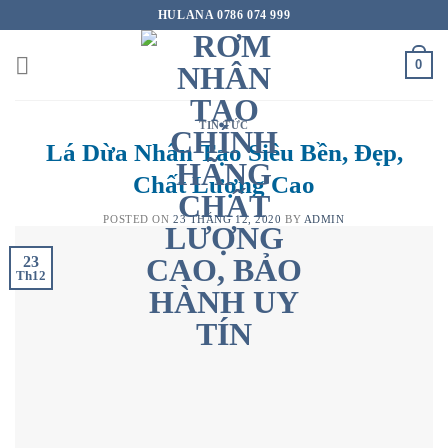
Skip
HULANA 0786 074 999
to
content
0
TIN TỨC
Lá Dừa Nhân Tạo Siêu Bền, Đẹp,
Chất Lượng Cao
POSTED ON
23 THÁNG 12, 2020
BY
ADMIN
23
Th12