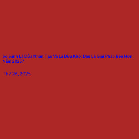
So Sánh Lá Dừa Nhân Tạo Và Lá Dừa Khô: Đâu Là Giải Pháp Bền Hơn
Năm 2025?
Th7 26, 2025