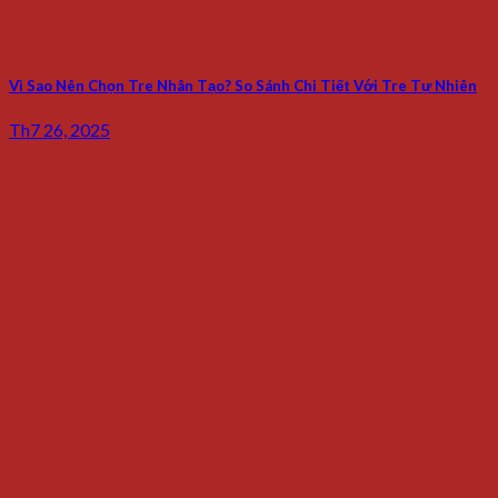
Vì Sao Nên Chọn Tre Nhân Tạo? So Sánh Chi Tiết Với Tre Tự Nhiên
Th7 26, 2025