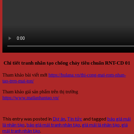
Chi tiết tranh nhân tạo chống cháy tiêu chuẩn RNT-CD 01
Tham khảo bài viết mới
https://hulana.vn/thi-cong-mai-rom-nhan-
tao-tren-mai-ton/
Tham khảo giá sản phẩm trên thị trường
https://www.mailanhantao.vn/
This entry was posted in
Dự án
,
Tin tức
and tagged
báo giá mái
lá nhân tạo
,
báo giá mái tranh nhân tạo
,
giá mái lá nhân tạo
,
giá
mái tranh nhân tạo
.