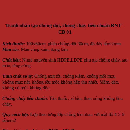
Tranh nhân tạo chống dột, chống cháy tiêu chuẩn RNT –
CD 01
Kích thước
: 100x60cm, phần chống dột 30cm, độ dày tấm 2mm
Màu sắc
: Màu vàng xám, dạng tấm
Chất liệu
: Nhựa nguyên sinh HDPE,LDPE phụ gia chống cháy, tạo
màu, tăng cứng.
Tính chất cơ lý
: Chống axit tốt, chống kiềm, không mối mọt,
không mục nát, không rêu mốc,không hấp thu nhiệt. Mềm, dẻo,
không có mùi, không độc.
Chống cháy tiêu chuẩn
: Tàn thuốc, xỉ hàn, than nóng không làm
cháy.
Quy cách lợp
: Lợp theo từng lớp chồng lên nhau với mật độ 4-5-6
tấm/m2