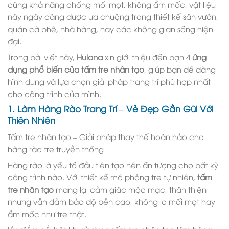
cùng khả năng chống mối mọt, không ẩm mốc, vật liệu
này ngày càng được ưa chuộng trong thiết kế sân vườn,
quán cà phê, nhà hàng, hay các không gian sống hiện
đại.
Trong bài viết này,
Hulana
xin giới thiệu đến bạn 4
ứng
dụng phổ biến của tấm tre nhân tạo
, giúp bạn dễ dàng
hình dung và lựa chọn giải pháp trang trí phù hợp nhất
cho công trình của mình.
1. Làm Hàng Rào Trang Trí – Vẻ Đẹp Gần Gũi Với
Thiên Nhiên
Tấm tre nhân tạo – Giải pháp thay thế hoàn hảo cho
hàng rào tre truyền thống
Hàng rào là yếu tố đầu tiên tạo nên ấn tượng cho bất kỳ
công trình nào. Với thiết kế mô phỏng tre tự nhiên,
tấm
tre nhân tạo
mang lại cảm giác mộc mạc, thân thiện
nhưng vẫn đảm bảo độ bền cao, không lo mối mọt hay
ẩm mốc như tre thật.