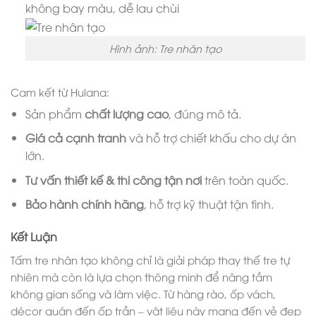
không bay màu, dễ lau chùi
Hình ảnh: Tre nhân tạo
Cam kết từ Hulana:
Sản phẩm
chất lượng cao
, đúng mô tả.
Giá cả cạnh tranh
và hỗ trợ chiết khấu cho dự án
lớn.
Tư vấn thiết kế & thi công tận nơi
trên toàn quốc.
Bảo hành chính hãng
, hỗ trợ kỹ thuật tận tình.
Kết Luận
Tấm tre nhân tạo không chỉ là giải pháp thay thế tre tự
nhiên mà còn là lựa chọn thông minh để nâng tầm
không gian sống và làm việc. Từ hàng rào, ốp vách,
décor quán đến ốp trần – vật liệu này mang đến vẻ đẹp