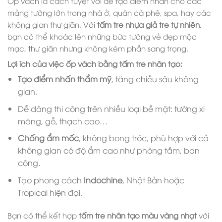
Ốp vách là cách tuyệt vời để tạo điểm nhấn cho các
mảng tường lớn trong nhà ở, quán cà phê, spa, hay các
không gian thư giãn. Với
tấm tre nhựa giả tre tự nhiên
,
bạn có thể khoác lên những bức tường vẻ đẹp mộc
mạc, thư giãn nhưng không kém phần sang trọng.
Lợi ích của việc ốp vách bằng tấm tre nhân tạo:
Tạo điểm nhấn thẩm mỹ
, tăng chiều sâu không
gian.
Dễ dàng thi công trên nhiều loại bề mặt: tường xi
măng, gỗ, thạch cao…
Chống ẩm mốc
, không bong tróc, phù hợp với cả
không gian có độ ẩm cao như phòng tắm, ban
công.
Tạo phong cách
Indochine
, Nhật Bản hoặc
Tropical hiện đại.
Bạn có thể kết hợp
tấm tre nhân tạo màu vàng nhạt
với