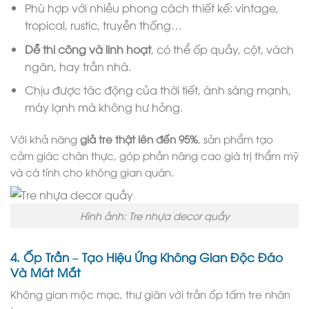
Phù hợp với nhiều phong cách thiết kế: vintage,
tropical, rustic, truyền thống…
Dễ thi công và linh hoạt
, có thể ốp quầy, cột, vách
ngăn, hay trần nhà.
Chịu được tác động của thời tiết, ánh sáng mạnh,
máy lạnh mà không hư hỏng.
Với khả năng
giả tre thật lên đến 95%
, sản phẩm tạo
cảm giác chân thực, góp phần nâng cao giá trị thẩm mỹ
và cá tính cho không gian quán.
Hình ảnh: Tre nhựa decor quầy
4. Ốp Trần – Tạo Hiệu Ứng Không Gian Độc Đáo
Và Mát Mắt
Không gian mộc mạc, thư giãn với trần ốp tấm tre nhân