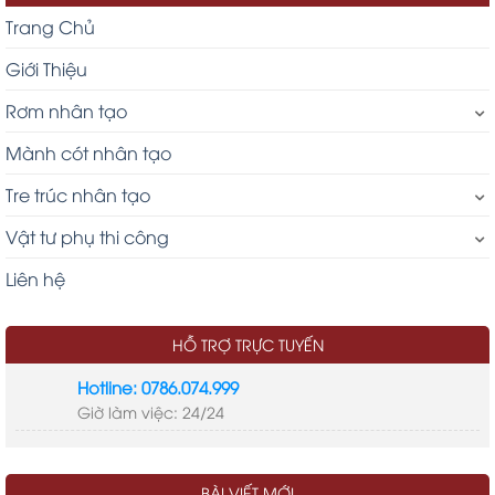
Trang Chủ
Giới Thiệu
Rơm nhân tạo
Mành cót nhân tạo
Tre trúc nhân tạo
Vật tư phụ thi công
Liên hệ
HỖ TRỢ TRỰC TUYẾN
Hotline: 0786.074.999
Giờ làm việc: 24/24
LIÊN KẾT
tre nhân tạo
thi công nhà mái lá
kinh phí xây dựng
BÀI VIẾT MỚI