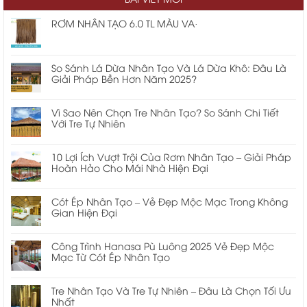
nhà mái lá
cửa cuốn chống cháy ei
RƠM NHÂN TẠO 6.0 TL MÀU VA·
So Sánh Lá Dừa Nhân Tạo Và Lá Dừa Khô: Đâu Là
Giải Pháp Bền Hơn Năm 2025?
Vì Sao Nên Chọn Tre Nhân Tạo? So Sánh Chi Tiết
Với Tre Tự Nhiên
10 Lợi Ích Vượt Trội Của Rơm Nhân Tạo – Giải Pháp
Hoàn Hảo Cho Mái Nhà Hiện Đại
Cót Ép Nhân Tạo – Vẻ Đẹp Mộc Mạc Trong Không
Gian Hiện Đại
Công Trình Hanasa Pù Luông 2025 Vẻ Đẹp Mộc
Mạc Từ Cót Ép Nhân Tạo
Tre Nhân Tạo Và Tre Tự Nhiên – Đâu Là Chọn Tối Ưu
Nhất