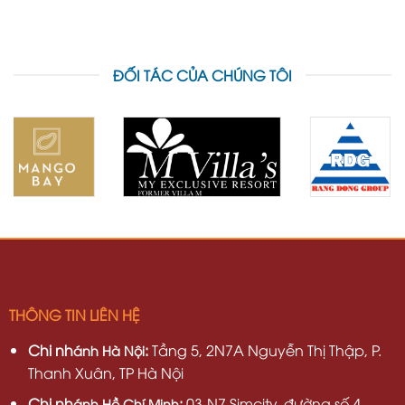
ĐỐI TÁC CỦA CHÚNG TÔI
THÔNG TIN LIÊN HỆ
Chi nh
:
Tầng 5, 2N7A Nguyễn Thị Thập, P.
ánh Hà Nội
Thanh Xuân, TP Hà Nội
Chi nh
:
03-N7 Simcity, đường số 4,
ánh Hồ Chí Minh