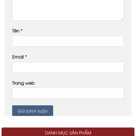
Tên
*
Email
*
Trang web
DANH MỤC SẢN PHẨM