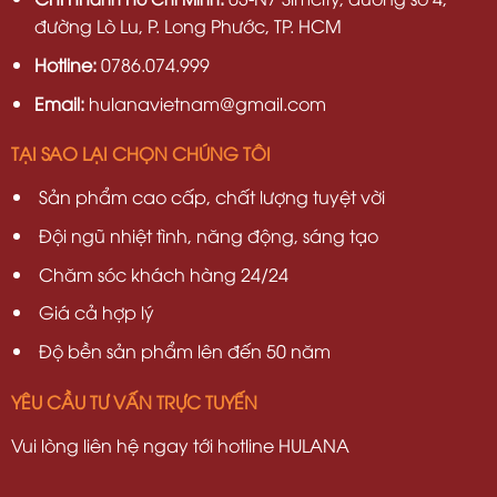
đường Lò Lu, P. Long Phước, TP. HCM
Hotline:
0786.074.999
Email:
hulanavietnam@gmail.com
TẠI SAO LẠI CHỌN CHÚNG TÔI
Sản phẩm cao cấp, chất lượng tuyệt vời
Đội ngũ nhiệt tình, năng động, sáng tạo
Chăm sóc khách hàng 24/24
Giá cả hợp lý
Độ bền sản phẩm lên đến 50 năm
YÊU CẦU TƯ VẤN TRỰC TUYẾN
Vui lòng liên hệ ngay tới hotline HULANA