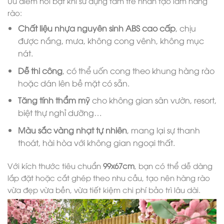
Ưu điểm nổi bật khi sử dụng tấm tre nhân tạo làm hàng
rào:
Chất liệu nhựa nguyên sinh ABS cao cấp
, chịu
được nắng, mưa, không cong vênh, không mục
nát.
Dễ thi công
, có thể uốn cong theo khung hàng rào
hoặc dán lên bề mặt có sẵn.
Tăng tính thẩm mỹ
cho không gian sân vườn, resort,
biệt thự nghỉ dưỡng…
Màu sắc vàng nhạt tự nhiên
, mang lại sự thanh
thoát, hài hòa với không gian ngoại thất.
Với kích thước tiêu chuẩn
99x67cm
, bạn có thể dễ dàng
lắp đặt hoặc cắt ghép theo nhu cầu, tạo nên hàng rào
vừa đẹp vừa bền, vừa tiết kiệm chi phí bảo trì lâu dài.