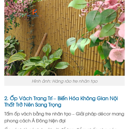
Hình ảnh: Hàng rào tre nhân tạo
2. Ốp Vách Trang Trí – Biến Hóa Không Gian Nội
Thất Trở Nên Sang Trọng
Tấm ốp vách bằng tre nhân tạo – Giải pháp décor mang
phong cách Á Đông hiện đại