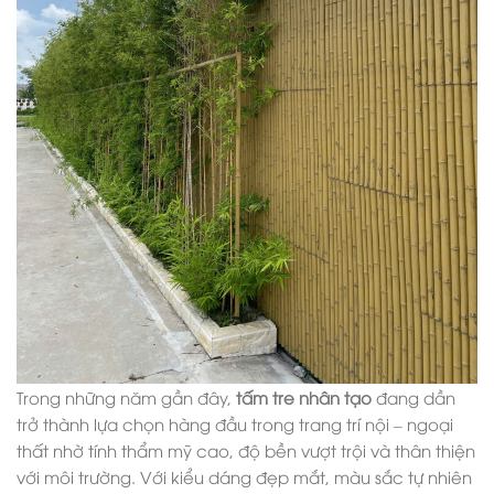
Trong những năm gần đây,
tấm tre nhân tạo
đang dần
trở thành lựa chọn hàng đầu trong trang trí nội – ngoại
thất nhờ tính thẩm mỹ cao, độ bền vượt trội và thân thiện
với môi trường. Với kiểu dáng đẹp mắt, màu sắc tự nhiên