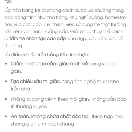
tạo
Ốp trần bằng tre là phong cách được ưa chuộng trong
các công trình như nhà hàng, khu nghỉ dưỡng, homestay
hay villa cao cấp. Tuy nhiên, việc sử dụng tre thật thường
tốn kém và nhanh xuống cấp. Giải pháp thay thế chính
là
tấm tre nhân tạo cao cấp
, vừa đẹp, vừa bền, vừa dễ
thi công.
Ưu điểm khi ốp trần bằng tấm tre nhựa:
Giảm nhiệt, tạo cảm giác mát mẻ
trong không
gian.
Tạo chiều sâu thị giác
, tăng tính nghệ thuật cho
trần nhà.
Không bị cong vênh theo thời gian, không cần bảo
trì thường xuyên.
An toàn, không chứa chất độc hại
, thích hợp cho
không gian sinh hoạt chung.