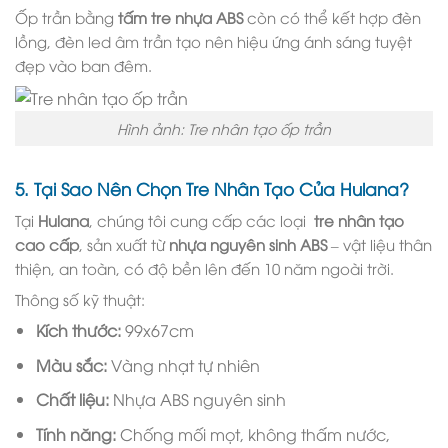
Ốp trần bằng
tấm tre nhựa ABS
còn có thể kết hợp đèn
lồng, đèn led âm trần tạo nên hiệu ứng ánh sáng tuyệt
đẹp vào ban đêm.
Hình ảnh: Tre nhân tạo ốp trần
5. Tại Sao Nên Chọn Tre Nhân Tạo Của Hulana?
Tại
Hulana
, chúng tôi cung cấp các loại
tre nhân tạo
cao cấp
, sản xuất từ
nhựa nguyên sinh ABS
– vật liệu thân
thiện, an toàn, có độ bền lên đến 10 năm ngoài trời.
Thông số kỹ thuật:
Kích thước:
99x67cm
Màu sắc:
Vàng nhạt tự nhiên
Chất liệu:
Nhựa ABS nguyên sinh
Tính năng:
Chống mối mọt, không thấm nước,