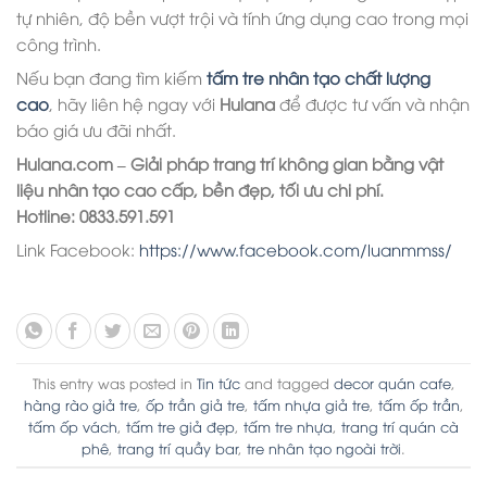
tự nhiên, độ bền vượt trội và tính ứng dụng cao trong mọi
công trình.
Nếu bạn đang tìm kiếm
tấm tre nhân tạo chất lượng
cao
, hãy liên hệ ngay với
Hulana
để được tư vấn và nhận
báo giá ưu đãi nhất.
Hulana.com – Giải pháp trang trí không gian bằng vật
liệu nhân tạo cao cấp, bền đẹp, tối ưu chi phí.
Hotline: 0833.591.591
Link Facebook:
https://www.facebook.com/luanmmss/
This entry was posted in
Tin tức
and tagged
decor quán cafe
,
hàng rào giả tre
,
ốp trần giả tre
,
tấm nhựa giả tre
,
tấm ốp trần
,
tấm ốp vách
,
tấm tre giả đẹp
,
tấm tre nhựa
,
trang trí quán cà
phê
,
trang trí quầy bar
,
tre nhân tạo ngoài trời
.