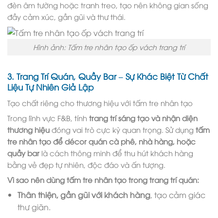
đèn âm tường hoặc tranh treo, tạo nên không gian sống
đầy cảm xúc, gần gũi và thư thái.
Hình ảnh: Tấm tre nhân tạo ốp vách trang trí
3. Trang Trí Quán, Quầy Bar – Sự Khác Biệt Từ Chất
Liệu Tự Nhiên Giả Lập
Tạo chất riêng cho thương hiệu với tấm tre nhân tạo
Trong lĩnh vực F&B, tính
trang trí sáng tạo và nhận diện
thương hiệu
đóng vai trò cực kỳ quan trọng. Sử dụng
tấm
tre nhân tạo để décor quán cà phê, nhà hàng, hoặc
quầy bar
là cách thông minh để thu hút khách hàng
bằng vẻ đẹp tự nhiên, độc đáo và ấn tượng.
Vì sao nên dùng tấm tre nhân tạo trong trang trí quán:
Thân thiện, gần gũi với khách hàng
, tạo cảm giác
thư giãn.