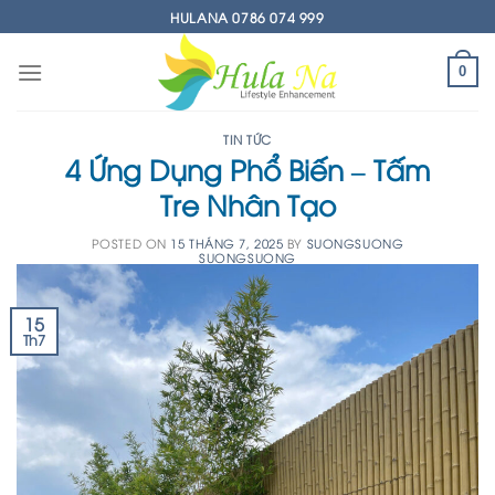
Skip
HULANA 0786 074 999
to
content
0
TIN TỨC
4 Ứng Dụng Phổ Biến – Tấm
Tre Nhân Tạo
POSTED ON
15 THÁNG 7, 2025
BY
SUONGSUONG
SUONGSUONG
15
Th7