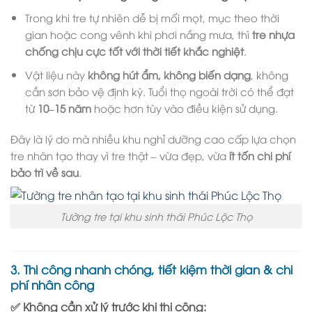
Trong khi tre tự nhiên dễ bị mối mọt, mục theo thời
gian hoặc cong vênh khi phơi nắng mưa, thì
tre nhựa
chống chịu cực tốt với thời tiết khắc nghiệt
.
Vật liệu này
không hút ẩm, không biến dạng
, không
cần sơn bảo vệ định kỳ. Tuổi thọ ngoài trời có thể đạt
từ
10–15 năm
hoặc hơn tùy vào điều kiện sử dụng.
Đây là lý do mà nhiều khu nghỉ dưỡng cao cấp lựa chọn
tre nhân tạo thay vì tre thật – vừa đẹp, vừa
ít tốn chi phí
bảo trì về sau
.
Tường tre tại khu sinh thái Phúc Lộc Thọ
3.
Thi công nhanh chóng, tiết kiệm thời gian & chi
phí nhân công
✅ Không cần xử lý trước khi thi công: