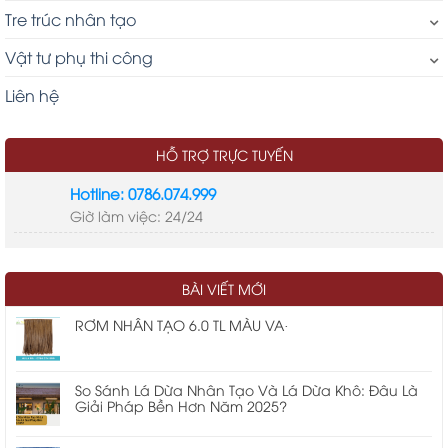
Tre trúc nhân tạo
Vật tư phụ thi công
Liên hệ
HỖ TRỢ TRỰC TUYẾN
Hotline: 0786.074.999
Giờ làm việc: 24/24
LIÊN KẾT
tre nhân tạo
thi công nhà mái lá
kinh phí xây dựng
BÀI VIẾT MỚI
nhà mái lá
cửa cuốn chống cháy ei
RƠM NHÂN TẠO 6.0 TL MÀU VA·
So Sánh Lá Dừa Nhân Tạo Và Lá Dừa Khô: Đâu Là
Giải Pháp Bền Hơn Năm 2025?