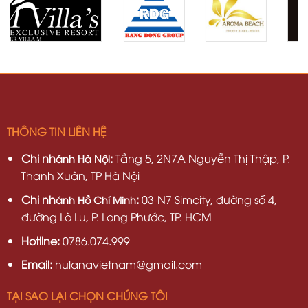
THÔNG TIN LIÊN HỆ
Chi nh
:
Tầng 5, 2N7A Nguyễn Thị Thập, P.
ánh Hà Nội
Thanh Xuân, TP Hà Nội
Chi nh
:
03-N7 Simcity, đường số 4,
ánh Hồ Chí Minh
đường Lò Lu, P. Long Phước, TP. HCM
Hotline:
0786.074.999
Email:
hulanavietnam@gmail.com
TẠI SAO LẠI CHỌN CHÚNG TÔI