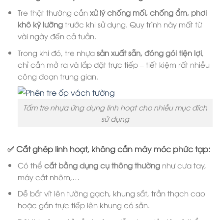
Tre thật thường cần
xử lý chống mối, chống ẩm, phơi
khô kỹ lưỡng
trước khi sử dụng. Quy trình này mất từ
vài ngày đến cả tuần.
Trong khi đó, tre nhựa
sản xuất sẵn, đóng gói tiện lợi
,
chỉ cần mở ra và lắp đặt trực tiếp – tiết kiệm rất nhiều
công đoạn trung gian.
Tấm tre nhựa ứng dụng linh hoạt cho nhiều mục đích
sử dụng
✅ Cắt ghép linh hoạt, không cần máy móc phức tạp:
Có thể
cắt bằng dụng cụ thông thường
như cưa tay,
máy cắt nhôm,…
Dễ bắt vít lên tường gạch, khung sắt, trần thạch cao
hoặc gắn trực tiếp lên khung có sẵn.