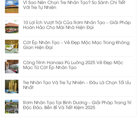
Vì Sao Nên Chọn Tre Nhân Tạo? So Sánh Chi Tiết
Với Tre Tự Nhiên
10 Lợi Ích Vượt Trội Của Rơm Nhân Tạo – Giải Pháp
Hoàn Hảo Cho Mái Nhà Hiện Đại
Cót Ép Nhân Tạo – Vẻ Đẹp Mộc Mạc Trong Không
Gian Hiện Đại
Công Trình Hanasa Pù Luông 2025 Vẻ Đẹp Mộc
Mạc Từ Cót Ép Nhân Tạo
Tre Nhân Tạo Và Tre Tự Nhiên – Đâu Là Chọn Tối Ưu
Nhất
Rơm Nhân Tạo Tại Bình Dương – Giải Pháp Trang Trí
Độc Đáo, Bền Bỉ Và Tiết Kiệm 2025