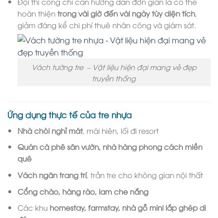
Đội thi công chỉ cần hướng dẫn đơn giản là có thể
hoàn thiện
trong vài giờ đến vài ngày tùy diện tích
,
giảm đáng kể chi phí thuê nhân công và giám sát.
Vách tường tre – Vật liệu hiện đại mang vẻ đẹp
truyền thống
Ứng dụng thực tế của tre nhựa
Nhà chòi nghỉ mát
, mái hiên, lối đi resort
Quán cà phê sân vườn, nhà hàng phong cách miền
quê
Vách ngăn trang trí
, trần tre cho không gian nội thất
Cổng chào, hàng rào, lam che nắng
Các khu
homestay, farmstay, nhà gỗ mini lắp ghép di