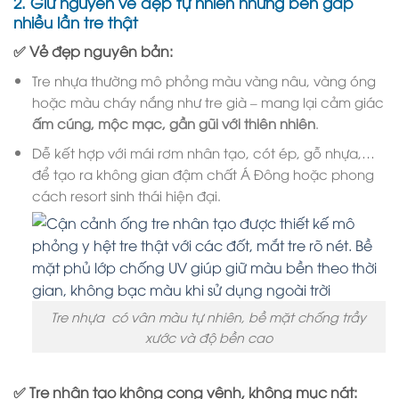
2.
Giữ nguyên vẻ đẹp tự nhiên nhưng bền gấp
nhiều lần tre thật
✅ Vẻ đẹp nguyên bản:
Tre nhựa thường mô phỏng màu vàng nâu, vàng óng
hoặc màu cháy nắng như tre già – mang lại cảm giác
ấm cúng, mộc mạc, gần gũi với thiên nhiên
.
Dễ kết hợp với mái rơm nhân tạo, cót ép, gỗ nhựa,…
để tạo ra không gian đậm chất Á Đông hoặc phong
cách resort sinh thái hiện đại.
Tre nhựa có vân màu tự nhiên, bề mặt chống trầy
xước và độ bền cao
✅ Tre nhân tạo không cong vênh, không mục nát: