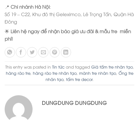
📍
Chi nhánh Hà Nội
:
Số 19 – C22, Khu đô thị Geleximco, Lê Trọng Tấn, Quận Hà
Đông
🌟
Liên hệ ngay để nhận báo giá ưu đãi & mẫu tre miễn
phí!
This entry was posted in
Tin tức
and tagged
Giá tấm tre nhân tạo
,
hàng rào tre
,
hàng rào tre nhân tạo
,
mành tre nhân tạo
,
Ống tre
nhân tạo
,
tấm tre decor
.
DUNGDUNG DUNGDUNG