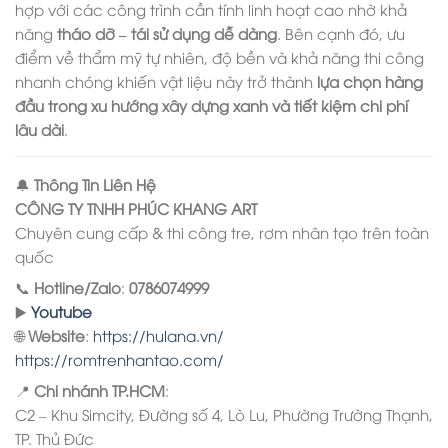
hợp với các công trình cần tính linh hoạt cao nhờ khả
năng
tháo dỡ – tái sử dụng dễ dàng
. Bên cạnh đó, ưu
điểm về thẩm mỹ tự nhiên, độ bền và khả năng thi công
nhanh chóng khiến vật liệu này trở thành
lựa chọn hàng
đầu trong xu hướng xây dựng xanh và tiết kiệm chi phí
lâu dài
.
🔔
Thông Tin Liên Hệ
CÔNG TY TNHH PHÚC KHANG ART
Chuyên cung cấp & thi công tre, rơm nhân tạo trên toàn
quốc
📞
Hotline/Zalo
:
0786074999
▶️
Youtube
🌐
Website
:
https://hulana.vn/
https://romtrenhantao.com/
📍
Chi nhánh TP.HCM
:
C2 – Khu Simcity, Đường số 4, Lò Lu, Phường Trường Thạnh,
TP. Thủ Đức