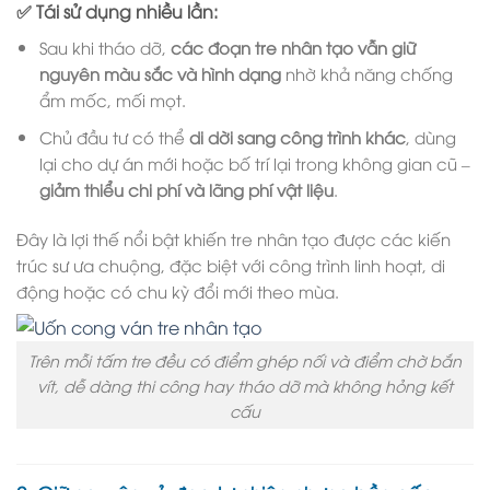
✅ Tái sử dụng nhiều lần:
Sau khi tháo dỡ,
các đoạn tre nhân tạo vẫn giữ
nguyên màu sắc và hình dạng
nhờ khả năng chống
ẩm mốc, mối mọt.
Chủ đầu tư có thể
di dời sang công trình khác
, dùng
lại cho dự án mới hoặc bố trí lại trong không gian cũ –
giảm thiểu chi phí và lãng phí vật liệu
.
Đây là lợi thế nổi bật khiến tre nhân tạo được các kiến
trúc sư ưa chuộng, đặc biệt với công trình linh hoạt, di
động hoặc có chu kỳ đổi mới theo mùa.
Trên mỗi tấm tre đều có điểm ghép nối và điểm chờ bắn
vít, dễ dàng thi công hay tháo dỡ mà không hỏng kết
cấu