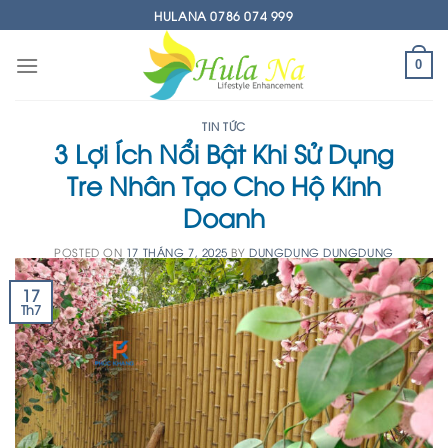
Skip
HULANA 0786 074 999
to
content
0
TIN TỨC
3 Lợi Ích Nổi Bật Khi Sử Dụng
Tre Nhân Tạo Cho Hộ Kinh
Doanh
POSTED ON
17 THÁNG 7, 2025
BY
DUNGDUNG DUNGDUNG
17
Th7