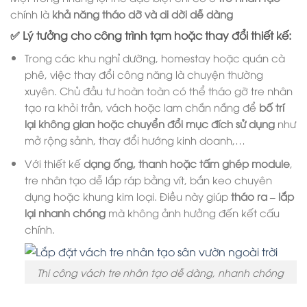
chính là
khả năng tháo dỡ và di dời dễ dàng
✅ Lý tưởng cho công trình tạm hoặc thay đổi thiết kế:
Trong các khu nghỉ dưỡng, homestay hoặc quán cà
phê, việc thay đổi công năng là chuyện thường
xuyên. Chủ đầu tư hoàn toàn có thể tháo gỡ tre nhân
tạo ra khỏi trần, vách hoặc lam chắn nắng để
bố trí
lại không gian hoặc chuyển đổi mục đích sử dụng
như
mở rộng sảnh, thay đổi hướng kinh doanh,…
Với thiết kế
dạng ống, thanh hoặc tấm ghép module
,
tre nhân tạo dễ lắp ráp bằng vít, bắn keo chuyên
dụng hoặc khung kim loại. Điều này giúp
tháo ra – lắp
lại nhanh chóng
mà không ảnh hưởng đến kết cấu
chính.
Thi công vách tre nhân tạo dễ dàng, nhanh chóng