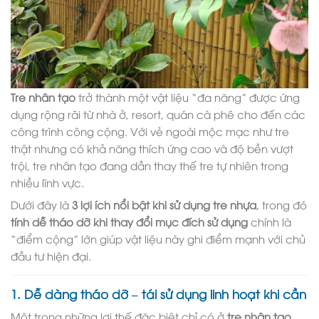
Tre nhân tạo
trở thành một vật liệu “đa năng” được ứng
dụng rộng rãi từ nhà ở, resort, quán cà phê cho đến các
công trình công cộng. Với vẻ ngoài mộc mạc như tre
thật nhưng có khả năng thích ứng cao và độ bền vượt
trội, tre nhân tạo đang dần thay thế tre tự nhiên trong
nhiều lĩnh vực.
Dưới đây là
3 lợi ích nổi bật khi sử dụng tre nhựa
, trong đó
tính dễ tháo dỡ khi thay đổi mục đích sử dụng
chính là
“điểm cộng” lớn giúp vật liệu này ghi điểm mạnh với chủ
đầu tư hiện đại.
1.
Dễ dàng tháo dỡ – tái sử dụng linh hoạt khi cần
Một trong những lợi thế đặc biệt chỉ có ở
tre nhân tạo