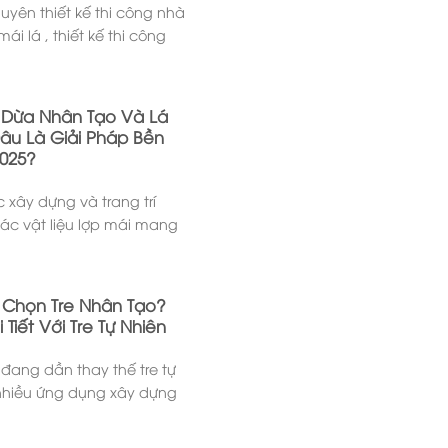
uyên thiết kế thi công nhà
mái lá , thiết kế thi công
 Dừa Nhân Tạo Và Lá
âu Là Giải Pháp Bền
025?
c xây dựng và trang trí
các vật liệu lợp mái mang
 Chọn Tre Nhân Tạo?
 Tiết Với Tre Tự Nhiên
 đang dần thay thế tre tự
 nhiều ứng dụng xây dựng