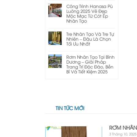
Công Trình Hanasa Pù
Luông 2025 Vẻ Đẹp
Mộc Mạc Từ Cót Ép
Nhân Tạo
Tre Nhân Tạo Và Tre Tự
Nhiên – Đâu Là Chọn
Tối Ưu Nhất
Rơm Nhân Tạo Tại Bình
Dương – Giải Pháp
Trang Trí Độc Đáo, Bền
Bỉ Và Tiết Kiệm 2025
TIN TỨC MỚI
RƠM NHÂN 
3 Tháng 10, 2025