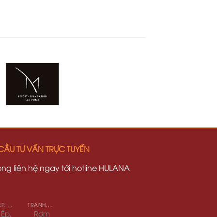
CẦU TƯ VẤN TRỰC TUYẾN
lòng liên hệ ngay tới hotline HULANA
CÓT ÉP, MÊ BỒ NHÂN TẠO
TRANH,RƠM NHÂN TẠO
 Ép,
Rơm