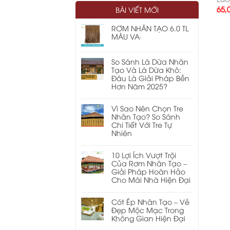
65,
BÀI VIẾT MỚI
RƠM NHÂN TẠO 6.0 TL
MÀU VA·
So Sánh Lá Dừa Nhân
Tạo Và Lá Dừa Khô:
Đâu Là Giải Pháp Bền
Hơn Năm 2025?
Vì Sao Nên Chọn Tre
Nhân Tạo? So Sánh
Chi Tiết Với Tre Tự
Nhiên
10 Lợi Ích Vượt Trội
Của Rơm Nhân Tạo –
Giải Pháp Hoàn Hảo
Cho Mái Nhà Hiện Đại
Cót Ép Nhân Tạo – Vẻ
Đẹp Mộc Mạc Trong
Không Gian Hiện Đại