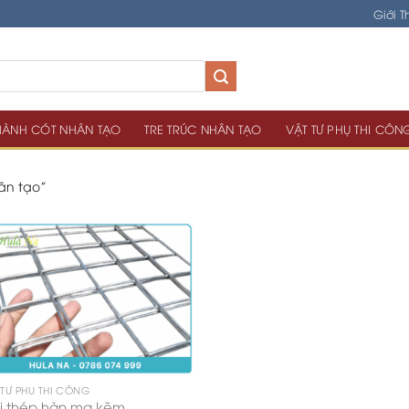
Giới T
ÀNH CÓT NHÂN TẠO
TRE TRÚC NHÂN TẠO
VẬT TƯ PHỤ THI CÔN
ân tạo”
 TƯ PHỤ THI CÔNG
i thép hàn mạ kẽm