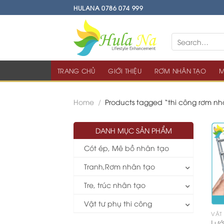
Skip
HULANA 0786 074 999
to
content
TRANG CHỦ
GIỚI THIỆU
RƠM NHÂN TẠO
M
Home
/
Products tagged “thi công rơm nh
DANH MỤC SẢN PHẨM
Cót ép, Mê bồ nhân tạo
Tranh,Rơm nhân tạo
Tre, trúc nhân tạo
Vật tư phụ thi công
VẬT
Lướ