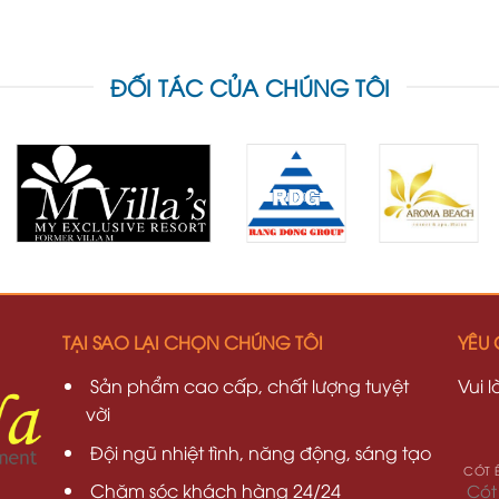
ĐỐI TÁC CỦA CHÚNG TÔI
TẠI SAO LẠI CHỌN CHÚNG TÔI
YÊU 
Sản phẩm cao cấp, chất lượng tuyệt
Vui 
vời
Đội ngũ nhiệt tình, năng động, sáng tạo
Chăm sóc khách hàng 24/24
Cót