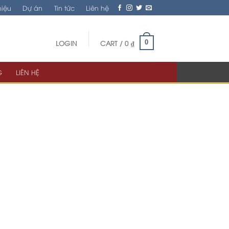
hiệu
Dự án
Tin tức
Liên hệ
LOGIN
CART /
0
₫
0
G
LIÊN HỆ