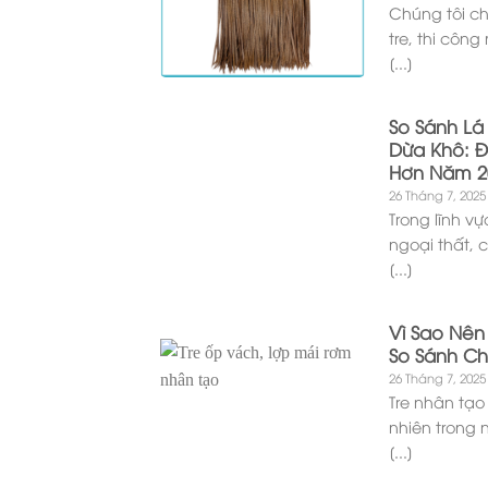
Chúng tôi ch
tre, thi công 
[...]
So Sánh Lá
Dừa Khô: Đ
Hơn Năm 2
26 Tháng 7, 2025
Trong lĩnh vự
ngoại thất, 
[...]
Vì Sao Nên
So Sánh Chi
26 Tháng 7, 2025
Tre nhân tạo
nhiên trong
[...]