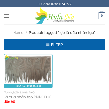
Skip
HULANA 0786 074 999
to
content
0
Home
/
Products tagged “lợp lá dừa nhân tạo”
FILTER
TRANH,RƠM NHÂN TẠO
Lá dừa nhân tạo RNT-CD 01
Liên hệ