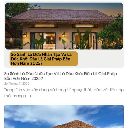
So Sánh Lá Dừa Nhân Tạo Và Lá Dừa Khô: Đâu Là Giải Pháp
Bền Hơn Năm 2025?
26 Tháng 7, 2025
Trong lĩnh vực xây dựng và trang trí ngoại thất, các vật liệu lợp
mái mang [...]