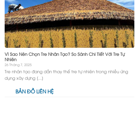
Vì Sao Nên Chọn Tre Nhân Tạo? So Sánh Chi Tiết Với Tre Tự
Nhiên
26 Tháng 7, 2025
Tre nhân tạo đang dần thay thế tre tự nhiên trong nhiều ứng
dụng xây dựng [...]
BẢN ĐỒ LIÊN HỆ