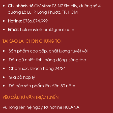
Chi nh
:
03-N7 Simcity, đường số 4,
ánh Hồ Chí Minh
đường Lò Lu, P. Long Phước, TP. HCM
Hotline:
0786.074.999
Email:
hulanavietnam@gmail.com
TẠI SAO LẠI CHỌN CHÚNG TÔI
Sản phẩm cao cấp, chất lượng tuyệt vời
Đội ngũ nhiệt tình, năng động, sáng tạo
Chăm sóc khách hàng 24/24
Giá cả hợp lý
Độ bền sản phẩm lên đến 50 năm
YÊU CẦU TƯ VẤN TRỰC TUYẾN
Vui lòng liên hệ ngay tới hotline HULANA